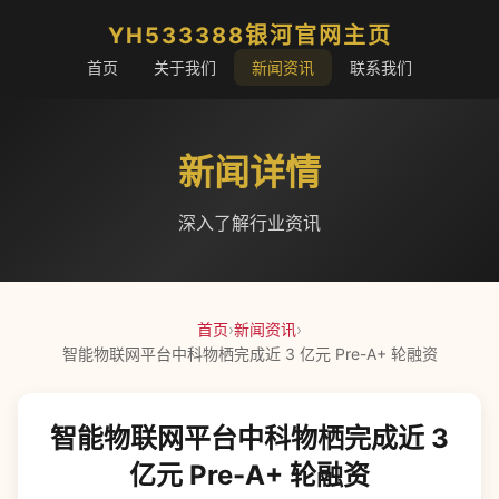
YH533388银河官网主页
首页
关于我们
新闻资讯
联系我们
新闻详情
深入了解行业资讯
首页
›
新闻资讯
›
智能物联网平台中科物栖完成近 3 亿元 Pre-A+ 轮融资
智能物联网平台中科物栖完成近 3
亿元 Pre-A+ 轮融资