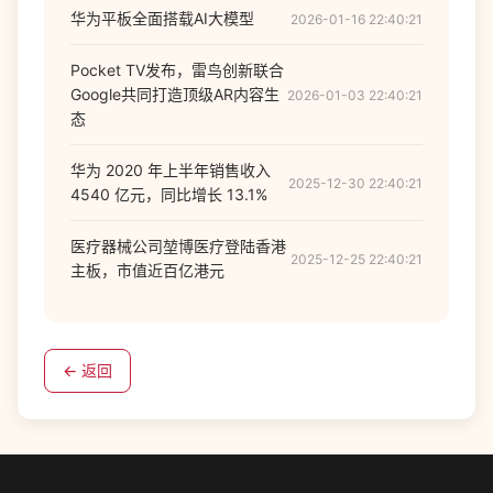
华为平板全面搭载AI大模型
2026-01-16 22:40:21
Pocket TV发布，雷鸟创新联合
Google共同打造顶级AR内容生
2026-01-03 22:40:21
态
华为 2020 年上半年销售收入
2025-12-30 22:40:21
4540 亿元，同比增长 13.1%
医疗器械公司堃博医疗登陆香港
2025-12-25 22:40:21
主板，市值近百亿港元
← 返回