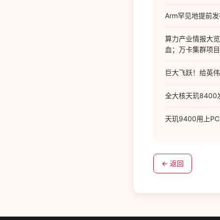
Arm罕见地提前
算力产业情报大览
血；万卡集群项目
巨大飞跃！给英伟
全大核天玑8400发
天玑9400用上
← 返回