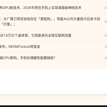
发布GPU新技术，2026年将在手机上实现桌面级神经技术
2
：大厂算力项目验收存在「潜规则」；明星AI公司大量囤卡后卖卡回
2
「烂尾」；
达1.6万亿个晶体管，它就能承托全球互联网流量
2
布，REDMITurbo4将首发
2
PC级CPU架构，手机处理器性能要越级？
2