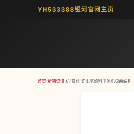
YH533388银河官网主页
首页
›
新闻资讯
›
仿“蚕丝”织出氢燃料电池电极新结构