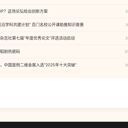
IP？这场论坛给出创新方案
2
代前沿学科共建计划” 百门名校公开课助推知识普惠
2
杂志社第七届“年度优秀论文”评选活动启动
2
稻耐热密码
2
，中国首例二维金属入选“2025年十大突破”
2