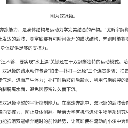
图为双冠蜥。
跑能力，是身体结构与运动力学完美结合的产物。”戈昕宇解
壮发达的后肢，脚掌底部有可瞬间张开的膜状结构，奔跑时能将
为身体提供足够的支撑力。
还不够，要实现“水上漂”关键还在于双冠蜥独特的运动模式。
，双冠蜥的踏水动作包含“拍击—扑打—还原”三个连贯步骤：拍
成气泡，进而产生浮力；扑打时后肢向后蹬水，利用气泡破裂的
抬腿脱离水面，避免因停留过久而下沉。
冠蜥卓越的平衡控制能力。在高速奔跑中，双冠蜥的后肢会
横向支撑力，防止身体侧翻。哈佛大学有机与进化生物学系研究生
力能抵消双冠蜥奔跑时的前倾趋势，让其即使在流动的小溪中奔