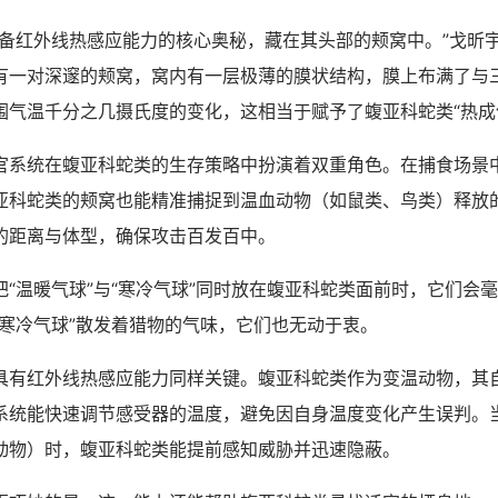
红外线热感应能力的核心奥秘，藏在其头部的颊窝中。”戈昕
有一对深邃的颊窝，窝内有一层极薄的膜状结构，膜上布满了与
围气温千分之几摄氏度的变化，这相当于赋予了蝮亚科蛇类“热成
统在蝮亚科蛇类的生存策略中扮演着双重角色。在捕食场景
亚科蛇类的颊窝也能精准捕捉到温血动物（如鼠类、鸟类）释放
的距离与体型，确保攻击百发百中。
温暖气球”与“寒冷气球”同时放在蝮亚科蛇类面前时，它们会
“寒冷气球”散发着猎物的气味，它们也无动于衷。
红外线热感应能力同样关键。蝮亚科蛇类作为变温动物，其
系统能快速调节感受器的温度，避免因自身温度变化产生误判。
动物）时，蝮亚科蛇类能提前感知威胁并迅速隐蔽。