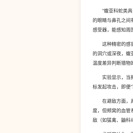
“蝮亚科蛇类具备
的眼睛与鼻孔之间
感受器，能感知周
这种精密的感官系
的洞穴或深夜，蝮
温度差异判断猎物
实验显示，当把“
标发起攻击，即便
在避敌方面，具有
度，但颊窝的血管
敌（如猛禽、鼬科