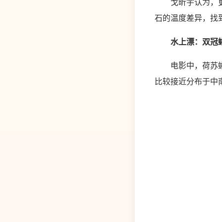
戈昕宇认为，更巧
石的温度差异，找
水上漂：双冠蜥
电影中，荷苏蜥在
比较接近分布于中