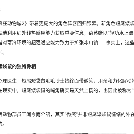
曦
动物城2》带着更庞大的角色阵容回归银幕。新角色短尾矮袋
盖瑞利用红外线热感应能力获取重要信息，荷苏蜥以“轻功水上漂
借对寒冷环境的超强适应能力致力于扩张冰川镇……事实上，这
据。
矮袋鼠的独特骨相
医生，短尾矮袋鼠毛毛博士始终面带微笑，用亲和力化解动
在现实中，短尾矮袋鼠的嘴角确实是天然上扬的，也因此被称为“
物部员工闫今雨介绍，其实“微笑”并非短尾矮袋鼠情绪的外
的。