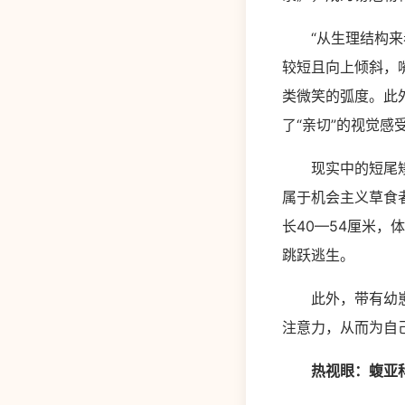
“从生理结构来看
较短且向上倾斜，
类微笑的弧度。此
了“亲切”的视觉感
现实中的短尾矮袋
属于机会主义草食
长40—54厘米，
跳跃逃生。
此外，带有幼崽的
注意力，从而为自
热视眼：蝮亚