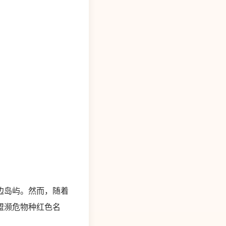
边岛屿。然而，随着
盟濒危物种红色名