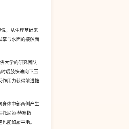
释说，从生理基础来
脚掌与水面的接触面
哈佛大学的研究团队
击时后肢快速向下压
反作用力获得前进推
向身体中部两侧产生
托尼娅·赫塞指
跑也能如履平地。