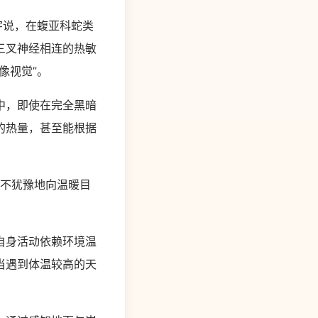
宇说，在蝮亚科蛇类
三叉神经相连的热敏
像视觉”。
中，即使在完全黑暗
的热量，甚至能根据
毫不犹豫地向温暖目
自身活动依赖环境温
当遇到体温较高的天