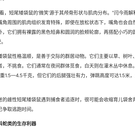
，短尾矮袋鼠的‘微笑’源于其颅骨形状与肌肉分布。”闫今雨解
嘴角周围的肌肉组织发育特殊，即使在放松状态下，嘴角也会自
外，它们拥有裸露的黑色短鼻和圆润的脸颊轮廓，再搭配小巧的
受。
鼠性格温顺，是善于交际的群居动物。它们主要以草、树叶
者，不挑食。它们通常在夜间群体觅食，白天则在灌木丛中休息
体重1.5—4.5千克，但它们的后腿强壮有力，弹跳高度可达1.5
雌性短尾矮袋鼠遇到捕食者追逐时，很可能会收缩育儿袋舍
己争取逃跑时间。
科蛇类的生存利器