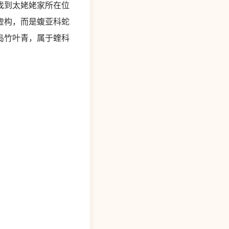
找到太姥姥家所在位
虚构，而是蝮亚科蛇
岛竹叶青，属于蝰科