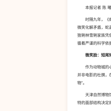
本报记者 陈 
时隔九年，《疯狂
微笑化解矛盾，蛇
猞猁林雪猁家族凭
循着严谨的科学依
微笑脸：短尾
作为动物城的心理
并非电影的杜撰，
物”。
天津自然博物馆动
特的面部结构决定