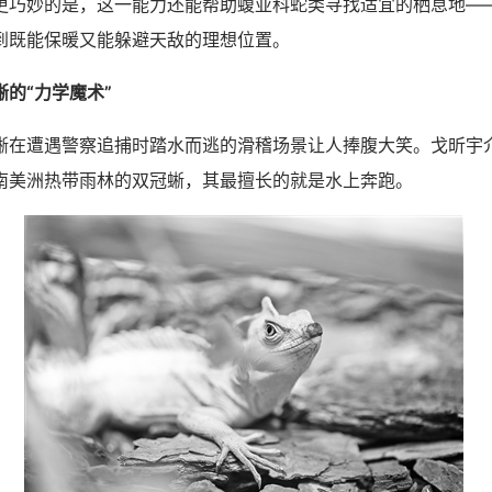
妙的是，这一能力还能帮助蝮亚科蛇类寻找适宜的栖息地—
到既能保暖又能躲避天敌的理想位置。
的“力学魔术”
遭遇警察追捕时踏水而逃的滑稽场景让人捧腹大笑。戈昕宇
南美洲热带雨林的双冠蜥，其最擅长的就是水上奔跑。