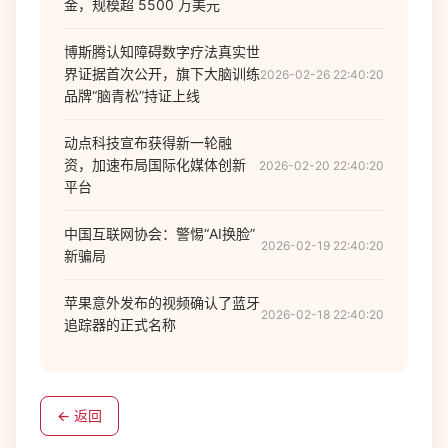
金，规模超 5500 万美元
博斯腾认知障碍数字疗法真实世
界证据首次公开，旗下大脑训练
2026-02-26 22:40:20
品牌“脑青松”持证上线
动点科技宣布获得新一轮融
资，加速布局国际化媒体创新
2026-02-20 22:40:20
平台
中国互联网协会：警惕“AI换脸”
2026-02-19 22:40:20
新骗局
苹果意外发布的视频确认了蓝牙
2026-02-18 22:40:20
追踪器的正式名称
← 返回