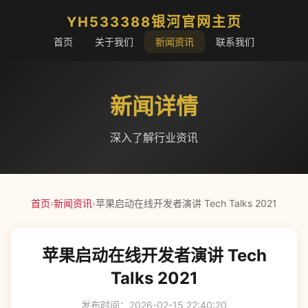
YH533388银河官网主页
首页
关于我们
新闻资讯
联系我们
新闻详情
深入了解行业资讯
首页
›
新闻资讯
›
苹果启动在线开发者演讲 Tech Talks 2021
苹果启动在线开发者演讲 Tech
Talks 2021
发布时间：2026-02-15 22:40:20