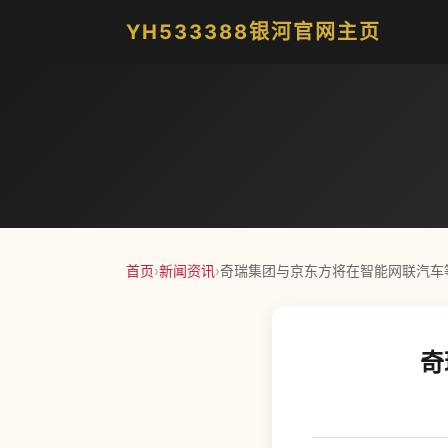
YH533388银河官网主页
首页
›
新闻资讯
›
奇瑞集团与京东方将在智能网联汽车
奇