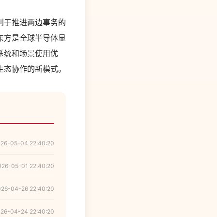
利于推进两边事务的
东方是全球半导体显
系统和场景使用优
生态协作的新模式。
26-05-04 22:40:20
026-05-01 22:40:20
026-04-26 22:40:20
26-04-24 22:40:20