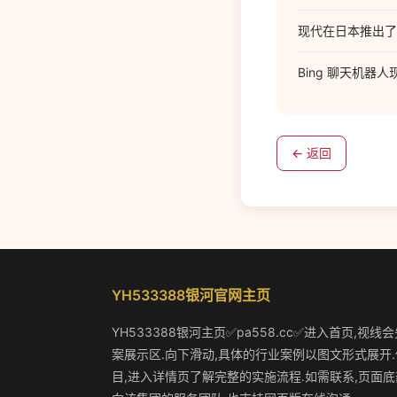
现代在日本推出了旗
Bing 聊天机器
← 返回
YH533388银河官网主页
YH533388银河主页✅pa558.cc✅进入首页,视
案展示区.向下滑动,具体的行业案例以图文形式展开
目,进入详情页了解完整的实施流程.如需联系,页面