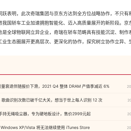
同跃表明，此次奇瑞集团与京东方达到全方位战略协作，不只有
进我国轿车工业加速拥抱智能化、迈入高质量展开的新阶段。京
也是全球物联网立异企业，奇瑞在轿车范畴具有技能沉淀、制作
工业生态圈展开更高层次、更深化的协作，探究树立协作立异、
：出货量衰退伴随报价下滑，2021 Q4 整体 DRAM 产值季减近 6%
20
am 歌曲识别次数已破千亿大关，想当于世上每人识别 12 次
2
手持无绳吸尘器，专为硬地板设计，售价2999元起
2
 Windows XP/Vista 将无法继续使用 iTunes Store
20