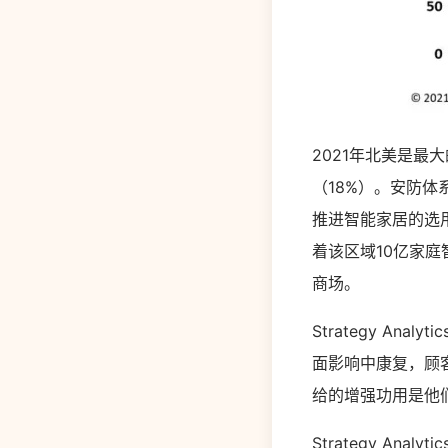
2021年北美是最
（18%）。安防
推进智能家居的选
着该区域10亿家
商场。
Strategy An
面影响中康复，顾
给的增强功用是他
Strategy An