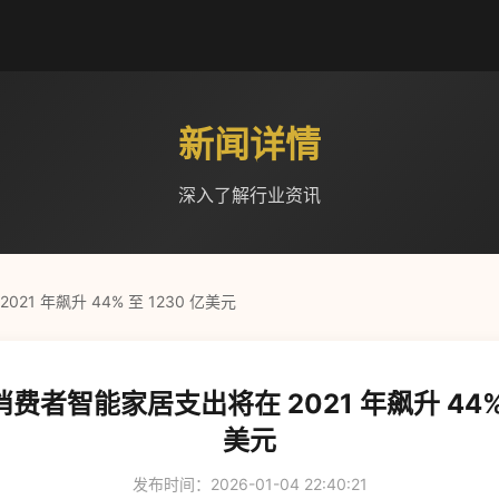
新闻详情
深入了解行业资讯
1 年飙升 44% 至 1230 亿美元
者智能家居支出将在 2021 年飙升 44% 
美元
发布时间：2026-01-04 22:40:21