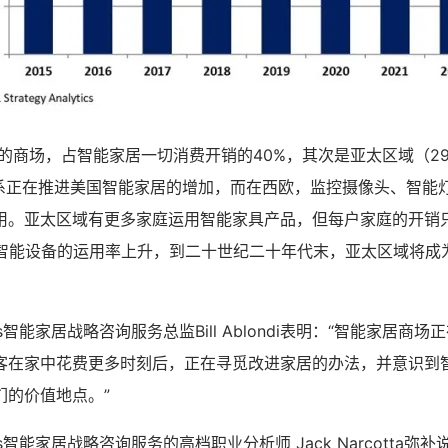
大的商场，占智能家居一切消费开销的40%，其次是亚太区域（2
体系正在推进美国智能家居的增加，而在西欧，监控摄像头、智能
用。亚太区域有更多家庭运用智能家具产品，但每户家庭的开销
庭智能设备的运用率上升，到二十世纪二十年代末，亚太区域将成
alytics智能家居战略咨询服务总监Bill Ablondi表明：“智能家居
客在家中花费更多时刻后，正在寻觅改进家居的办法，并意识到
们的价值地点。”
alytics智能家居战略咨询服务的高档职业分析师 Jack Narcotta