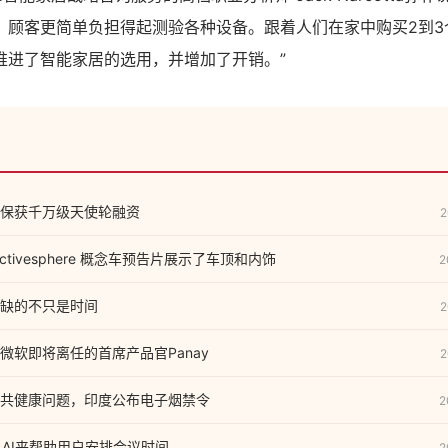
，顾客更简单负担得起测验各种设备。跟着人们在家中购买2到3
推进了智能家居的选用，并增加了开销。”
保获千万级天使轮融资
2
tivesphere 概念车预告片展示了车顶和内饰
2
缺的不只是时间
2
微软即将离任的首席产品官Panay
2
共健康问题，印度公布电子烟禁令
2
利用 AI来帮助用户安排会议时间
2