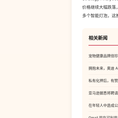
价格继续大幅跌落
多个智能灯泡，这
相关新闻
宠物健康品牌倍珍
拥抱未来，奥迪 Ac
私有化押后，有赞
亚马逊据悉将聘请
在年轻人中造成公
Gmail 现在可