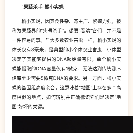
“果蔬杀手”橘小实蝇
橘小实蝇，因其食性杂、寄主广、繁殖力强，被
称为果蔬界的“头号杀手”。想要“看清”它们，并不是
一件容易的事。与大多数农业害虫一样，橘小实蝇的
体长仅有8毫米，是典型的小个体农业害虫，小体型
决定了其能够提供的DNA起始量有限，单个橘小实
蝇能提取的DNA含量仅有1微克，无法达到传统测序
建库至少需要5微克DNA的要求。另一方面，橘小实
蝇的基因组高度杂合，这意味着“地图”上存在多个高
度相似的地点，如何辨别并正确标识它们是决定“地
图”好坏的关键。