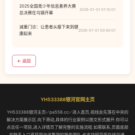
2025全国青少年信息素养大赛
2026-01-01 01:10:01
总决赛在乌镇开幕
减重门诊：让患者从瘦下来到健
2026-01-01 00:40:01
康起来
← 返回
YH533388银河官网主页
YH533388银河主页✅pa558.cc✅进入首页,视线会先落在中央的
解决方案展示区.向下滑动,具体的行业案例以图文形式展开.你可以
点击任一项目,进入详情页了解完整的实施流程.如需联系,页面底部
的联系入口直接导向该集团的服务团队,也支持网页版在线沟通.