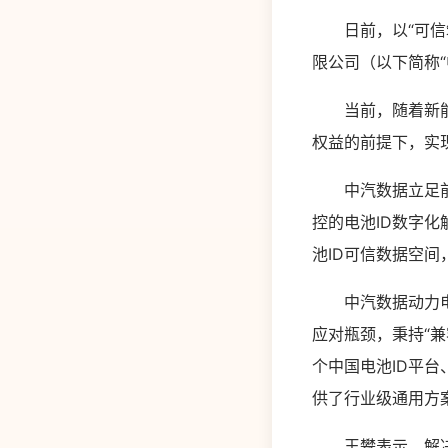
日前，以“可信筑
限公司（以下简称“
当前，随着新能源
权益的前提下，实
中汽数据立足前期
控的电池ID数字
池ID可信数据空
中汽数据动力电池
应对瓶颈，秉持“
个中国电池ID平
供了行业级通用方
王攀表示，解决方