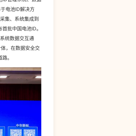
台。基于电池ID解决方
范采集、系统集成到
首批中国电池ID。
跨系统数据交互通
合体，在数据安全交
道路。