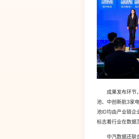
成果发布环节，吉
池、中创新航3家电
池ID均由产业链企
标志着行业在数据
中汽数据还联合天