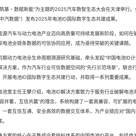
基・数赋新能”为主题的2025汽车数智生态大会在天津举行。
中汽数据”）发布2025年电池ID国际数字生态共建成果。
汽车与动力电池产业迈向高质量可持续发展新阶段，如何在
现电池全链条数据的可信协同应用，成为亟待突破的关键课题。
动力电池全生命周期溯源研究基础，牵头发起“中国电池ID计
化解决方案，作为汽车行业可信数据空间的“先行示范场景”，联合
间，开展电池ID国际数字生态共建行动，并取得一系列重要成果。
室主任王攀介绍，电池ID解决方案致力于服务行业破解电池
兼容并蓄，互信共赢”的理念，系统构建了一套高兼容、可扩展的电
台、一套互信互通、安全高效的数据交互体系，为产业链应对“国内
案。
案的核心在于集成全套指标体系的中国电池ID平台，包括电池