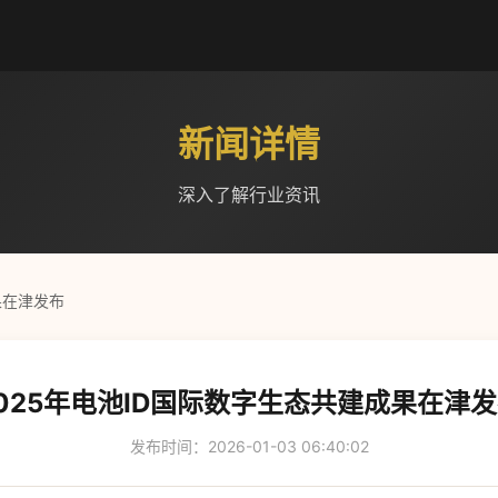
新闻详情
深入了解行业资讯
果在津发布
025年电池ID国际数字生态共建成果在津
发布时间：2026-01-03 06:40:02