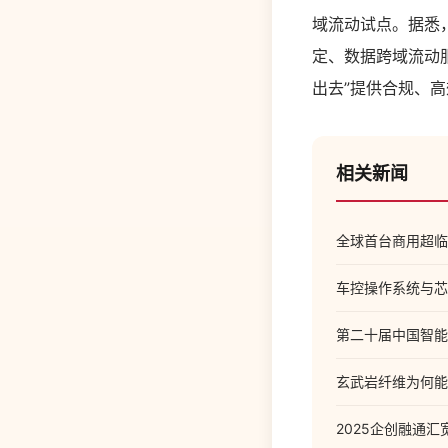
域流动试点。据悉
定、数据跨域流动
出去”提供合规、
相关新闻
全球首台商用超临
车控操作系统与芯
第二十届中国智能
玄武岩纤维为何能
2025企创融通