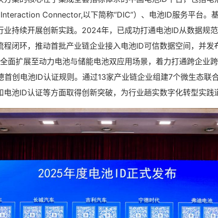
nteraction Connector,以下简称“DIC”）、电池ID服务平
行业持续开展创新实践。2024年，已成功打通电池ID从数据规
流程闭环，推动首批产业链企业接入电池ID可信数据空间，并发布
实践全面扩展至动力电池与储能电池双应用场景，着力打通跨企业
德首创电池ID认证规则。通过13家产业链企业组建7个微生态联
和电池ID认证等方面取得创新突破，为行业趟实数字化转型实践