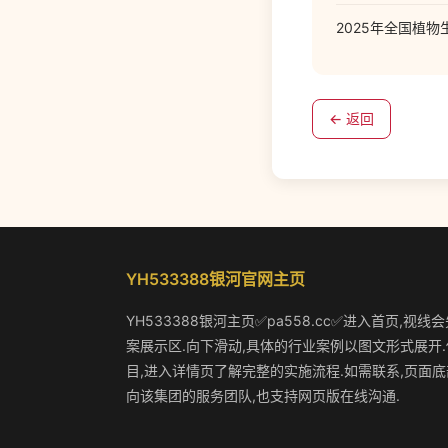
2025年全国植
← 返回
YH533388银河官网主页
YH533388银河主页✅pa558.cc✅进入首页,视
案展示区.向下滑动,具体的行业案例以图文形式展开
目,进入详情页了解完整的实施流程.如需联系,页面
向该集团的服务团队,也支持网页版在线沟通.