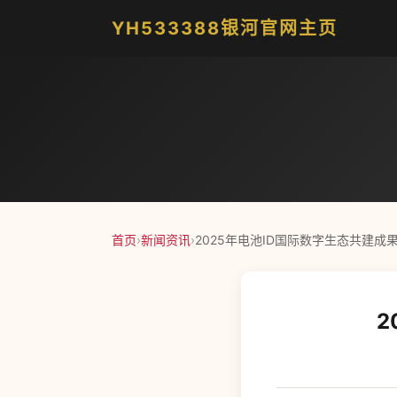
YH533388银河官网主页
首页
›
新闻资讯
›
2025年电池ID国际数字生态共建成
2