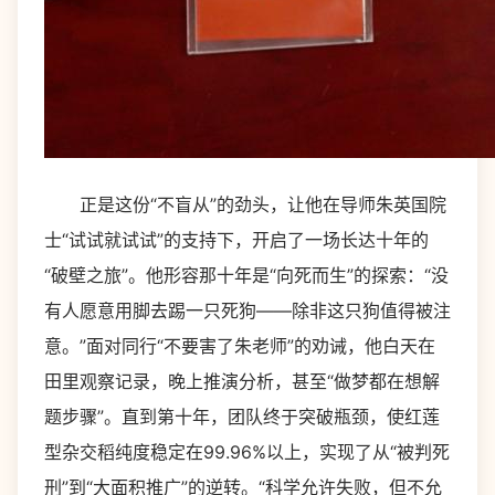
正是这份“不盲从”的劲头，让他在导师朱英国院
士“试试就试试”的支持下，开启了一场长达十年的
“破壁之旅”。他形容那十年是“向死而生”的探索：“没
有人愿意用脚去踢一只死狗——除非这只狗值得被注
意。”面对同行“不要害了朱老师”的劝诫，他白天在
田里观察记录，晚上推演分析，甚至“做梦都在想解
题步骤”。直到第十年，团队终于突破瓶颈，使红莲
型杂交稻纯度稳定在99.96%以上，实现了从“被判死
刑”到“大面积推广”的逆转。“科学允许失败，但不允