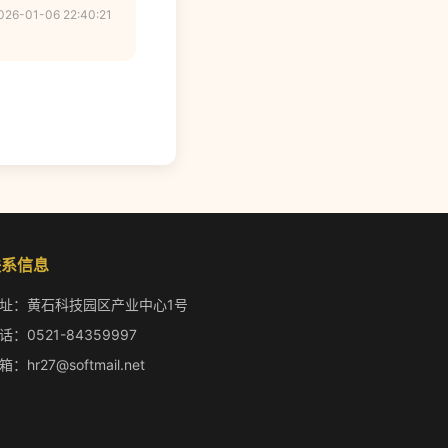
026-01-06 22:40:21
联系信息
址：黄石科技园区产业中心1号
话：0521-84359997
箱：hr27@softmail.net