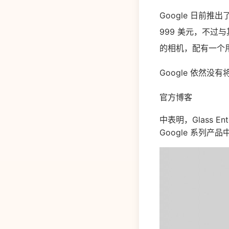
Google 日前推出了
999 美元，不
的相机，配有一个用
Google 依然没有
官方博客
中表明，Glass Ente
Google 系列产