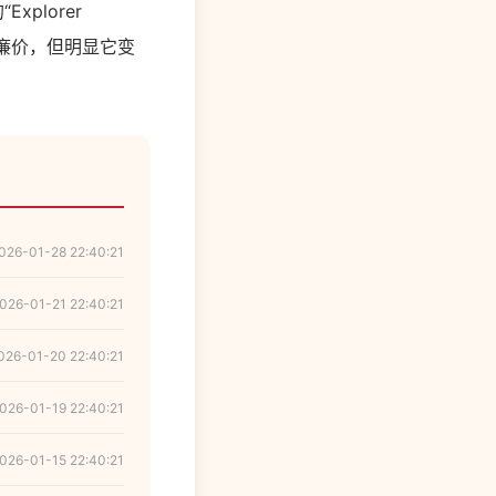
plorer
格也并不廉价，但明显它变
026-01-28 22:40:21
026-01-21 22:40:21
026-01-20 22:40:21
026-01-19 22:40:21
026-01-15 22:40:21