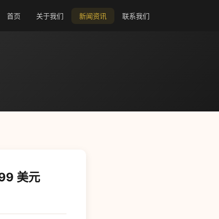
首页
关于我们
新闻资讯
联系我们
99 美元