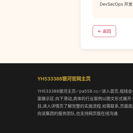
DevSecOps
← 返回
YH533388银河官网主页
YH533388银河主页✅pa558.cc✅进入首页,视
案展示区.向下滑动,具体的行业案例以图文形式展开
目,进入详情页了解完整的实施流程.如需联系,页面
向该集团的服务团队,也支持网页版在线沟通.