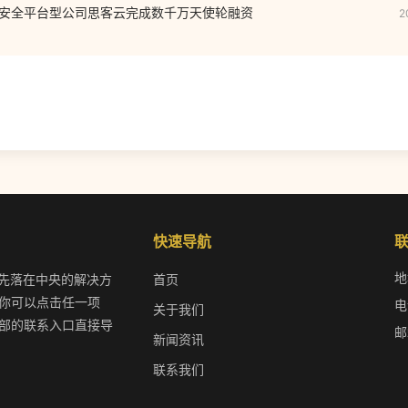
 开发安全平台型公司思客云完成数千万天使轮融资
2
快速导航
地
线会先落在中央的解决方
首页
.你可以点击任一项
电
关于我们
底部的联系入口直接导
邮
新闻资讯
联系我们