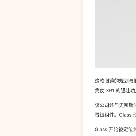
这款眼镜的规划与旧款
凭仗 XR1 的强壮
该公司还与史密斯光学
晋级组件。Glass 
Glass 开始被