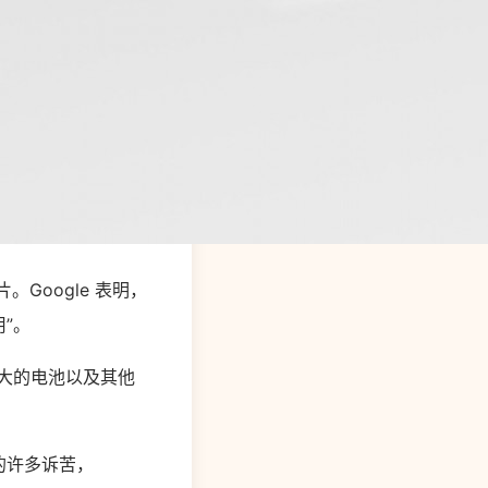
。Google 表明，
用”。
、更大的电池以及其他
的许多诉苦，