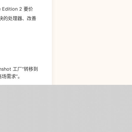
dition 2 要价
更快的处理器、改善
oonshot 工厂”转移到
商场需求”。