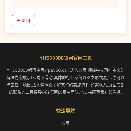
← 返回
YH533388银河官网主页
YH533388银河主页✅pa558.cc✅进入首页,视线会先落在中央的
解决方案展示区.向下滑动,具体的行业案例以图文形式展开.你可以
点击任一项目,进入详情页了解完整的实施流程.如需联系,页面底部
的联系入口直接导向该集团的服务团队,也支持网页版在线沟通.
快速导航
首页