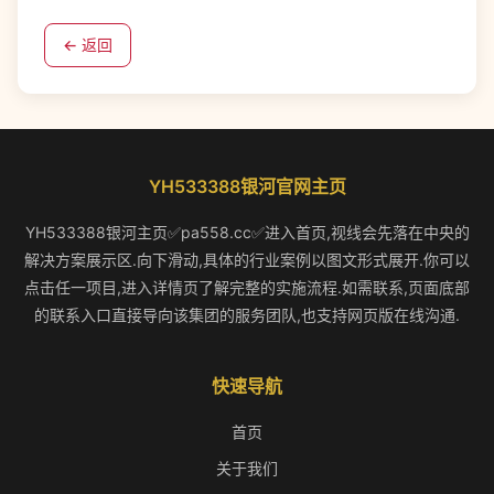
← 返回
YH533388银河官网主页
YH533388银河主页✅pa558.cc✅进入首页,视线会先落在中央的
解决方案展示区.向下滑动,具体的行业案例以图文形式展开.你可以
点击任一项目,进入详情页了解完整的实施流程.如需联系,页面底部
的联系入口直接导向该集团的服务团队,也支持网页版在线沟通.
快速导航
首页
关于我们