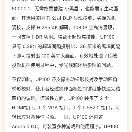
50000:1
，无需故意营建“小黑屋”，也能展示生动画
面。其选用美国
TI
公司
DLP
显现技能，尖端光机
调校，支撑
H.265 4K
解码，
1080P
全高清显现，
一同支撑
HDR
功用。得益于超短焦技能，
UP100
具有
0.29:1
的超短间隔投射比，
36
厘米的离墙间隔
下即可投射出
100
英寸大画面，有效地处理了传统
投影机在使用过程中，受光线和环境影响的问题。
不仅如此，
UP100
还支撑主动梯形校对及手动四角
梯形校对，使用者经过操作面板控制键就能快速完结
四角的调理。连通性方面，
UP100
装备了
2
个
HDMI
接口，
1
个
VGA
接口，
1
个
USB2.0
接口，可
轻松应对各种信号源。一同，
UP100
还内置
Android 6.0
，可装置多种游戏和使用程序。
UP100