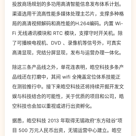
投放商场规划的多功用高清智能信息发布体系计划。
渠道选用干流高性能多媒体处理主芯片，支撑多种格
局的高清视频解码和高性能的
H.264
编码。内置
Wi-
Fi
无线通讯模块和
RTC
模块，支撑守时开关机。除
了可播映电视机、
DVD
、录像机等信号外，可真实
高清显现，完结分屏显现，发布与运营办理一体化。
除这三条产品线之外，单花连表明，皓空科技多条产
品线还在打磨中，其间
wifi
全掩盖定位体系技能正
在测验推行中。接下来皓空科技还将持续开掘开发文
娱与科技结合的可能性，关于优质的项目和公司，皓
空科技也会加以重视或进行出资孵化。
据悉，皓空科技
2013
年取得无锡政府“东方硅谷”项
目
500
万元人民币出资，无锡运营中心建立。皓空