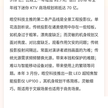
31.8
亿，比较上一年增加
92.7%
。估计
2018
年全
年线下迷你
KTV
商场规划将抵达
70
亿。
皓空科技主推的第二条产品线是全景工程投影仪。单
花连剖析说，传统投影在诸类使用中存在一些短板，
如机身过于粗笨，漂亮度缺乏；而灵敏的机身规划又
面对亮度、对比度缺乏，观看作用欠安的问题；传统
投影投射间隔远，常面对演讲者遮挡画面的为难；传
统光源需求频频替换光源，带来本钱和保护的难题；
难以与智能移动设备对接，带来使用上的繁琐等问
题。本年
3
月份，皓空科技推出一款
LED
超短焦智
能投影仪
UP100
，其机身规划干练简练，灵敏细
巧，既适用于文娱场景也适用于商务场景。