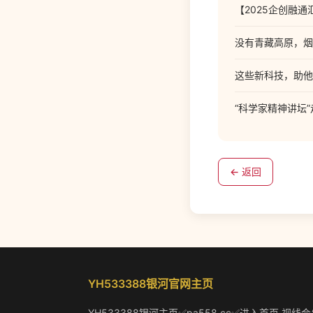
【2025企创融通
没有青藏高原，烟
这些新科技，助他
“科学家精神讲坛
← 返回
YH533388银河官网主页
YH533388银河主页✅pa558.cc✅进入首页,视