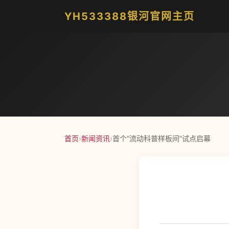
YH533388银河官网主页
首页
›
新闻资讯
›
首个“流动科普样板间”试点启幕