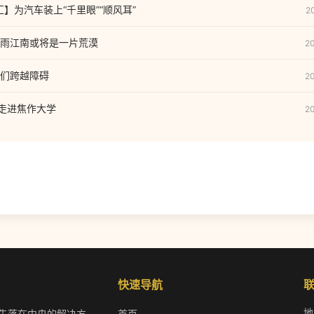
汇】为汽车装上“千里眼”“顺风耳”
2
雨江南或将是一片荒漠
2
们跨越障碍
2
”走进焦作大学
2
快速导航
地
线会先落在中央的解决方
首页