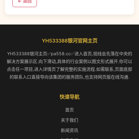
← 返回
YH533388银河官网主页
YH533388银河主页✅pa558.cc✅进入首页,视线会先落在中央的
解决方案展示区.向下滑动,具体的行业案例以图文形式展开.你可以
点击任一项目,进入详情页了解完整的实施流程.如需联系,页面底部
的联系入口直接导向该集团的服务团队,也支持网页版在线沟通.
快速导航
首页
关于我们
新闻资讯