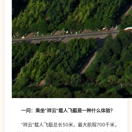
一问：乘坐“祥云”载人飞艇是一种什么体验？
“祥云”载人飞艇总长50米，最大航程700千米，