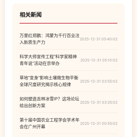
相关新闻
万里红郑鹏：鸿蒙为千行百业注
2025-12-31 05:40:02
入新质生产力
科学大师宣传工程“科学家精神
2025-12-31 05:10:02
青年说”活动在京举办
草地“变身”影响土壤微生物平衡
2025-12-31 03:55:02
全球尺度研究揭示核心规律
如何塑造吉林冰雪IP？这场论坛
2025-12-31 03:25:02
给出创新方案
第十届中国农业工程学会学术年
2025-12-31 00:55:02
会在广州开幕