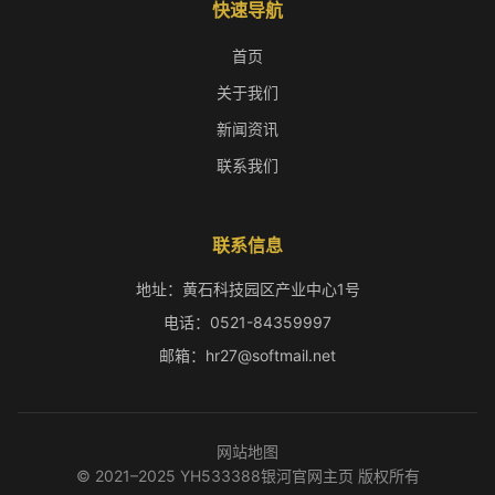
快速导航
首页
关于我们
新闻资讯
联系我们
联系信息
地址：黄石科技园区产业中心1号
电话：0521-84359997
邮箱：hr27@softmail.net
网站地图
© 2021–2025 YH533388银河官网主页 版权所有