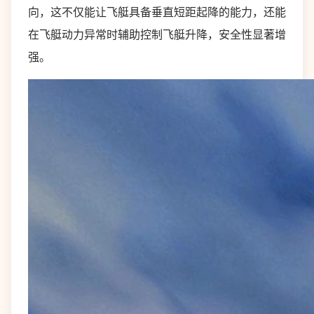
向，这不仅能让飞艇具备垂直短距起降的能力，还能
在飞艇动力异常时辅助控制飞艇升降，安全性显著增
强。