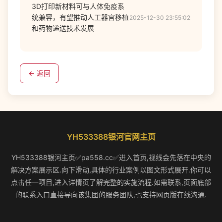
3D打印新材料可与人体免疫系
统兼容，有望推动人工器官移植
2025-12-30 23:55:02
和药物递送技术发展
← 返回
YH533388银河官网主页
YH533388银河主页✅pa558.cc✅进入首页,视线会先落在中央的
解决方案展示区.向下滑动,具体的行业案例以图文形式展开.你可以
点击任一项目,进入详情页了解完整的实施流程.如需联系,页面底部
的联系入口直接导向该集团的服务团队,也支持网页版在线沟通.