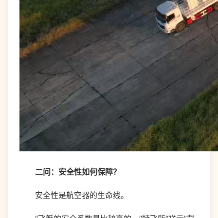
二问：安全性如何保障？
安全性是航空器的生命线。