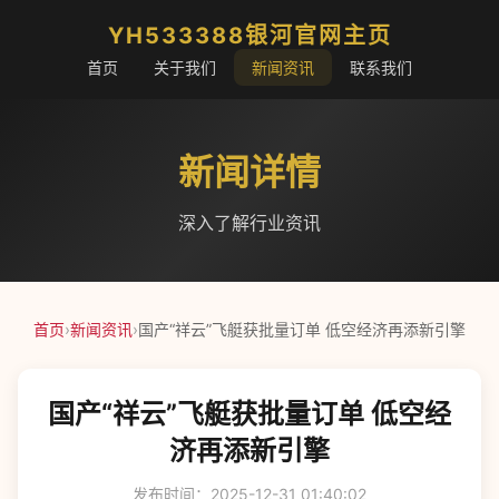
YH533388银河官网主页
首页
关于我们
新闻资讯
联系我们
新闻详情
深入了解行业资讯
首页
›
新闻资讯
›
国产“祥云”飞艇获批量订单 低空经济再添新引擎
国产“祥云”飞艇获批量订单 低空经
济再添新引擎
发布时间：2025-12-31 01:40:02