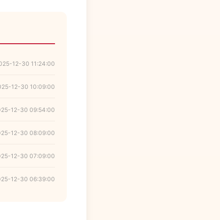
025-12-30 11:24:00
025-12-30 10:09:00
025-12-30 09:54:00
025-12-30 08:09:00
025-12-30 07:09:00
025-12-30 06:39:00