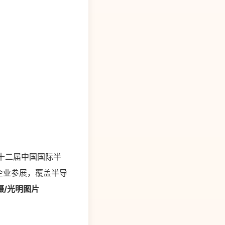
十二届中国国际半
企业参展，覆盖半导
摄/光明图片