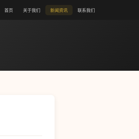
首页
关于我们
新闻资讯
联系我们