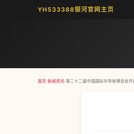
YH533388银河官网主页
首页
›
新闻资讯
›
第二十二届中国国际半导体博览会开