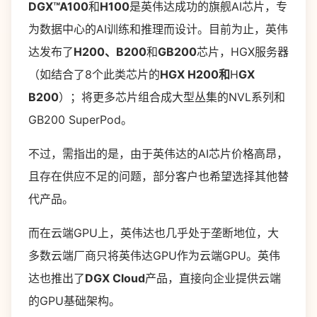
DGX™A100
和
H100
是英伟达成功的旗舰AI芯片，专
为数据中心的AI训练和推理而设计。目前为止，英伟
达发布了
H200、B200
和
GB200
芯片，HGX服务器
（如结合了8个此类芯片的
HGX H200和
H
GX
B200
）；将更多芯片组合成大型丛集的NVL系列和
GB200 SuperPod。
不过，需指出的是，由于英伟达的AI芯片价格高昂，
且存在供应不足的问题，部分客户也希望选择其他替
代产品。
而在云端GPU上，英伟达也几乎处于垄断地位，大
多数云端厂商只将英伟达GPU作为云端GPU。英伟
达也推出了
DGX Cloud
产品，直接向企业提供云端
的GPU基础架构。