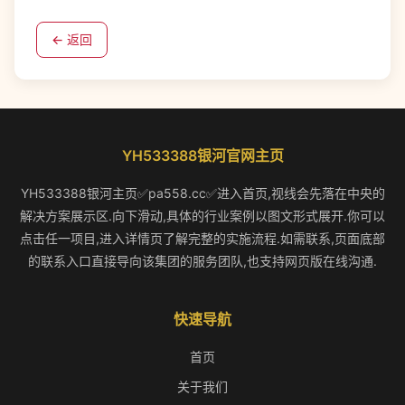
← 返回
YH533388银河官网主页
YH533388银河主页✅pa558.cc✅进入首页,视线会先落在中央的
解决方案展示区.向下滑动,具体的行业案例以图文形式展开.你可以
点击任一项目,进入详情页了解完整的实施流程.如需联系,页面底部
的联系入口直接导向该集团的服务团队,也支持网页版在线沟通.
快速导航
首页
关于我们