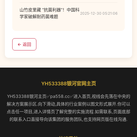
山竹皮里藏 “抗菌利器”！中国科
2025-12-30 05:21:06
学家破解耐药菌难题
← 返回
YH533388银河官网主页
YH533388银河主页✅pa558.cc✅进入首页,视线会先落在中央的
解决方案展示区.向下滑动,具体的行业案例以图文形式展开.你可以
点击任一项目,进入详情页了解完整的实施流程.如需联系,页面底部
的联系入口直接导向该集团的服务团队,也支持网页版在线沟通.