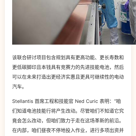
该联合研讨项目包含规划具有更高功能、更长寿数和
更低碳脚印且本钱具有竞赛力的先进技能电池，然后
可以在未来打造出更经济实惠且更具可继续性的电动
汽车。
Stellantis 首席工程和技能官 Ned Curic 表明：“咱
们知道电池技能行将产生改动。尽管咱们不知道它究
竟会怎么改动，但咱们致力于走在这场革新的前沿。
在内部，咱们昼夜不停地投入作业，进行多项出资并