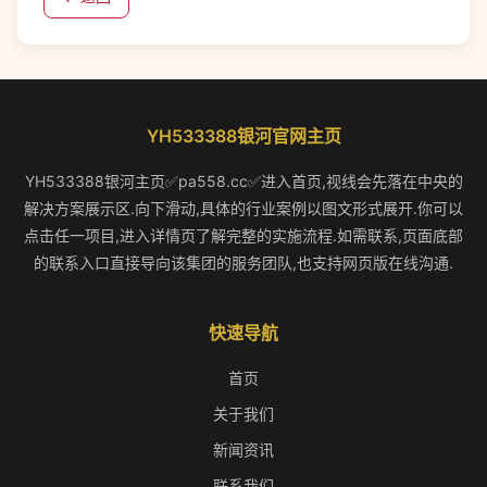
YH533388银河官网主页
YH533388银河主页✅pa558.cc✅进入首页,视线会先落在中央的
解决方案展示区.向下滑动,具体的行业案例以图文形式展开.你可以
点击任一项目,进入详情页了解完整的实施流程.如需联系,页面底部
的联系入口直接导向该集团的服务团队,也支持网页版在线沟通.
快速导航
首页
关于我们
新闻资讯
联系我们