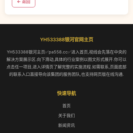
← 返回
YH533388银河官网主页
YH533388银河主页✅pa558.cc✅进入首页,视线会先落在中央的
解决方案展示区.向下滑动,具体的行业案例以图文形式展开.你可以
点击任一项目,进入详情页了解完整的实施流程.如需联系,页面底部
的联系入口直接导向该集团的服务团队,也支持网页版在线沟通.
快速导航
首页
关于我们
新闻资讯