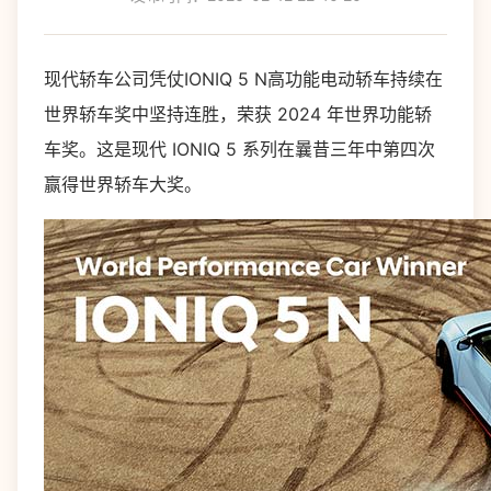
现代轿车公司凭仗IONIQ 5 N高功能电动轿车持续在
世界轿车奖中坚持连胜，荣获 2024 年世界功能轿
车奖。这是现代 IONIQ 5 系列在曩昔三年中第四次
赢得世界轿车大奖。