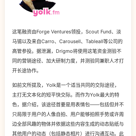
这笔融资由Forge Ventures领投，Scout Fund、淡
马锡以及来自Carro、Carousell、Tableall等公司的
高管参投。据泄漏，Drigmo将使用这笔资金测验不
同的营销途径、加大研制力度，并测验同兼职人才打
开长途协作。
如前文所提及，Yolk是一个适当共同的交际途径，
主打无文本化的短平快交际。而作为Yolk最大的特
色，据介绍，该途径首要是用表情包——包括但并不
只局限于用户的人像自拍、用户能够拍照手势或许周
边全部风趣的物体并依据这些内容生成的动态贴纸与
其他用户的动态（包括静态相片）进行沟通互动。此