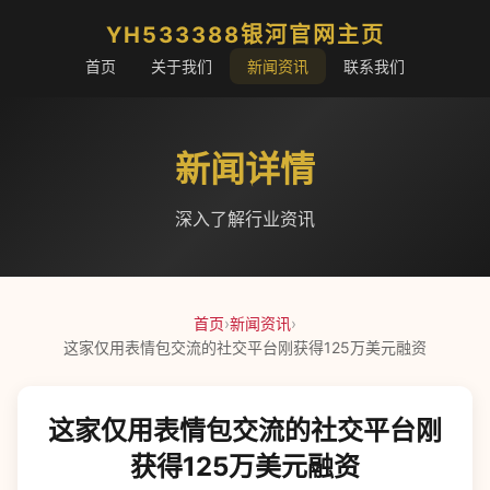
YH533388银河官网主页
首页
关于我们
新闻资讯
联系我们
新闻详情
深入了解行业资讯
首页
›
新闻资讯
›
这家仅用表情包交流的社交平台刚获得125万美元融资
这家仅用表情包交流的社交平台刚
获得125万美元融资