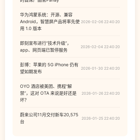
华为鸿蒙系统：开源、兼容
Android，智慧屏产品将率先使
2026-02-06 22:40:20
用 1.0 版本
即刻宣布进行“技术升级”，
2026-02-04 22:40:20
app、网页端已暂停服务
彭博：苹果的 5G iPhone 仍有
2026-01-30 22:40:20
望如期发布
OYO 酒店被美团、携程“解
禁”，这对 OTA 来说是好还是
2026-01-26 22:40:20
坏？
蔚来公司11月交付新车20,575
2026-01-25 22:40:20
台