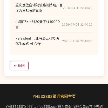
重庆发放自动驾驶路测牌照，百
2026-04-11 22:40:20
度为首批获牌企业
小鹏P7+上线20天下线10000
2026-04-03 22:40:20
台
Persistent 与亚马逊云科技深
2026-04-02 22:40:20
化生成式 AI 合作
← 返回
YH533388银河官网主页
YH533388银河主页✅pa558.cc✅进入首页,视线会先落在中央的