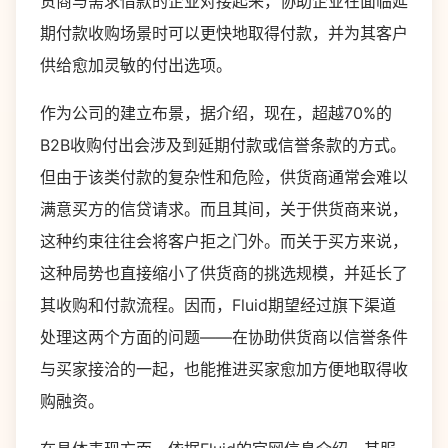
货商与需求借款的企业对接起来，协助企业在面临延
期付款收购场景时可以更快地取得付款，并为其客户
供给愈加灵敏的付出选项。
作为公司的建立布景，据介绍，现在，超越70%的
B2B收购付出会涉及到延期付款或信誉条款的方式。
但由于该类付款的复杂性和危险，供货商通常会难以
满意买方的信贷请求。而且其间，关于供货商来说，
这种约束往往会将客户拒之门外。而关于买方来说，
这种局势也直接缩小了供货商的挑选规模，并延长了
其收购和付款流程。因而，Fluid期望经过旗下渠道
处理这两个方面的问题——在协助供货商以信誉条件
与买家接洽的一起，也能推进买家愈加方便地取得收
购融资。