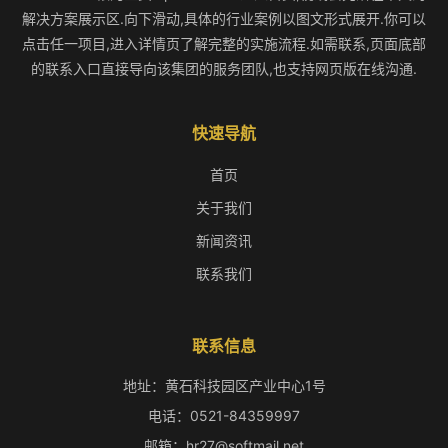
解决方案展示区.向下滑动,具体的行业案例以图文形式展开.你可以
点击任一项目,进入详情页了解完整的实施流程.如需联系,页面底部
的联系入口直接导向该集团的服务团队,也支持网页版在线沟通.
快速导航
首页
关于我们
新闻资讯
联系我们
联系信息
地址：黄石科技园区产业中心1号
电话：0521-84359997
邮箱：hr27@softmail.net