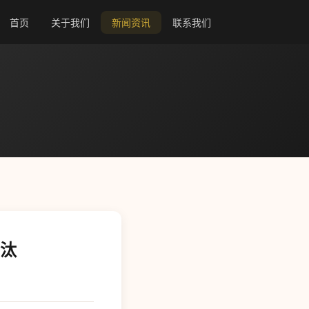
首页
关于我们
新闻资讯
联系我们
淘汰