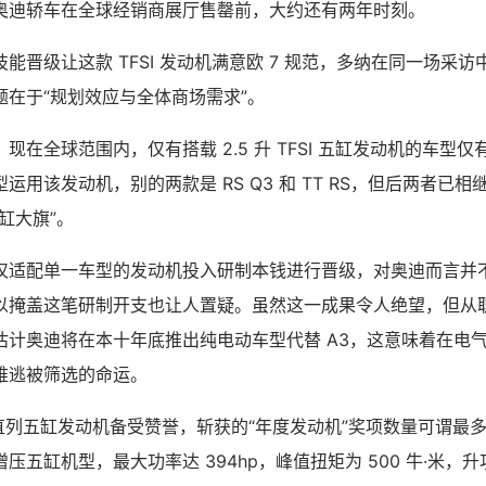
奥迪轿车在全球经销商展厅售罄前，大约还有两年时刻。
能晋级让这款 TFSI 发动机满意欧 7 规范，多纳在同一场采
题在于“规划效应与全体商场需求”。
在全球范围内，仅有搭载 2.5 升 TFSI 五缸发动机的车型仅
运用该发动机，别的两款是 RS Q3 和 TT RS，但后两者已
缸大旗”。
仅适配单一车型的发动机投入研制本钱进行晋级，对奥迪而言并不
以掩盖这笔研制开支也让人置疑。虽然这一成果令人绝望，但从
计奥迪将在本十年底推出纯电动车型代替 A3，这意味着在电气化
难逃被筛选的命运。
FSI 直列五缸发动机备受赞誉，斩获的“年度发动机”奖项数量可谓最多
五缸机型，最大功率达 394hp，峰值扭矩为 500 牛·米，升功率高