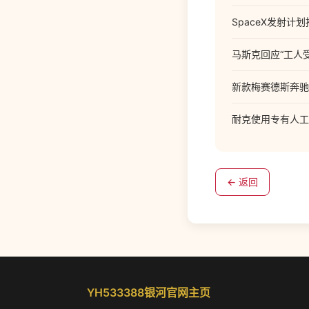
SpaceX发射
马斯克回应“工人
新款梅赛德斯奔驰 e
耐克使用专有人工
← 返回
YH533388银河官网主页