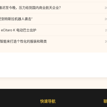
计划推迟至今晚，压力给到国内商业航天企业？
2
受到特斯拉机器人袭击”
2
Citaro K 电动巴士出炉
2
智能来打造个性化的服装和鞋类
2
快速导航