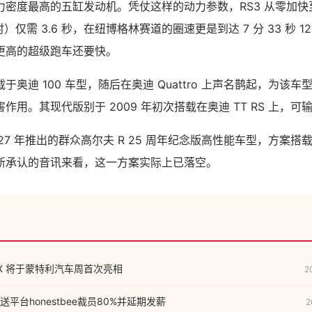
密度最高的五缸发动机。凭仗这样的动力参数，RS3 从零加快至 6
 小时）仅需 3.6 秒，在纽博格林赛道的圈速更是到达 7 分 33 秒 
更高的超级跑车还要快。
于奥迪 100 车型，随后在奥迪 Quattro 上声名鹊起，为该
用。其现代版别于 2009 年初次搭载在奥迪 TT RS 上，可输出
7 年推出的群众高尔夫 R 25 周年纪念版高性能车型，方案搭载这
新承认的音讯来看，这一方案实际上已落空。
ZDX 将于蒙特利汽车周首次亮相
2
平台honestbee裁员80%并延期发薪
2