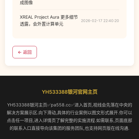
成图像
XREAL Project Aura 更多细节
2026-02-17 22:40:20
透露，会外置计算单元
← 返回
YH533388银河官网主页
YH533388银河主页✅pa558.cc✅进入首页,视线会先落在中央的
解决方案展示区.向下滑动,具体的行业案例以图文形式展开.你可以
点击任一项目,进入详情页了解完整的实施流程.如需联系,页面底部
的联系入口直接导向该集团的服务团队,也支持网页版在线沟通.