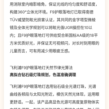
用消除室内暗影暗角，保证光线的均匀度和舒适度，
构建360°立体光环境。F9护眼落地灯已取得南德
TÜV威望防眩光损害认证，其共同的金字塔型微棱
镜及全体光学规划可以将眩光值UGR操控在10以
内；且F9护眼落地灯可供给契合新国标AA级的18平
方米优质好光，并保证无可视频闪，对长时刻用眼的
儿童而言，可有用减少用眼疲乏感。
飞利浦F9护眼落地灯天然节律光算法
高拟合钻石级灯珠规划，色温准确调理
飞利浦F9护眼落地灯选用钻石级全光谱灯珠，光谱
曲线各频段与太阳光附近，模仿天然光体现，运用眼
更舒适。一起，该产品高显色光源可高度复原物体实