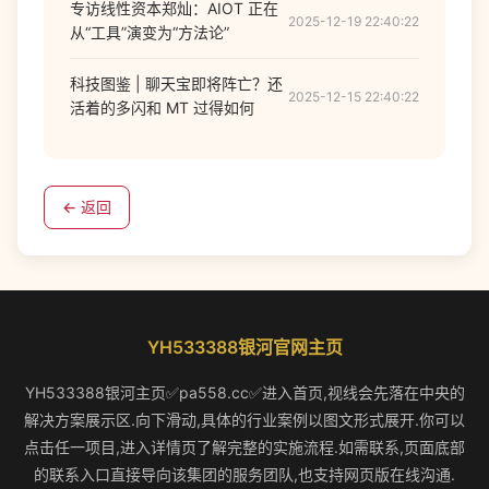
专访线性资本郑灿：AIOT 正在
2025-12-19 22:40:22
从“工具”演变为“方法论”
科技图鉴 | 聊天宝即将阵亡？还
2025-12-15 22:40:22
活着的多闪和 MT 过得如何
← 返回
YH533388银河官网主页
YH533388银河主页✅pa558.cc✅进入首页,视线会先落在中央的
解决方案展示区.向下滑动,具体的行业案例以图文形式展开.你可以
点击任一项目,进入详情页了解完整的实施流程.如需联系,页面底部
的联系入口直接导向该集团的服务团队,也支持网页版在线沟通.