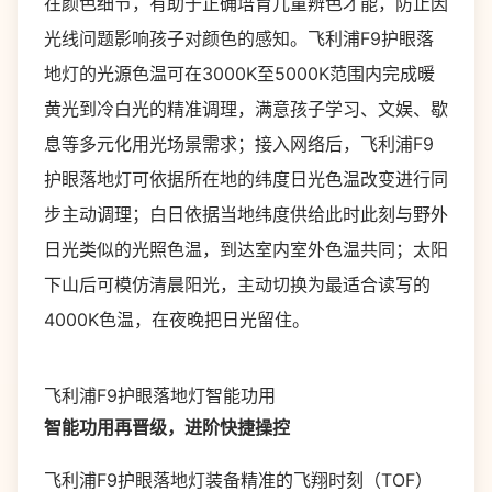
在颜色细节，有助于正确培育儿童辨色才能，防止因
光线问题影响孩子对颜色的感知。飞利浦F9护眼落
地灯的光源色温可在3000K至5000K范围内完成暖
黄光到冷白光的精准调理，满意孩子学习、文娱、歇
息等多元化用光场景需求；接入网络后，飞利浦F9
护眼落地灯可依据所在地的纬度日光色温改变进行同
步主动调理；白日依据当地纬度供给此时此刻与野外
日光类似的光照色温，到达室内室外色温共同；太阳
下山后可模仿清晨阳光，主动切换为最适合读写的
4000K色温，在夜晚把日光留住。
飞利浦F9护眼落地灯智能功用
智能功用再晋级，进阶快捷操控
飞利浦F9护眼落地灯装备精准的飞翔时刻（TOF）