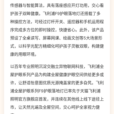
传感器与智能算法，具有落座感应开灯功用，交心看
护孩子双眸健康。飞利浦F9护眼落地灯还搭载了多
种操控方法，可经过灯杆开关、遥控器和手机运用程
序完成多方位的即时操控，快捷省心。此外，该产品
预设了全桌读写、屏幕网课、绘画文创等5大场景形
式，以科学光配方精细化呵护孩子灵敏双眼，构建健
康的用眼环境。
以百年专业照明沉淀交融立异物联网科技，飞利浦全
屋护眼系列产品为构建全屋健康护眼空间供给更多或
许，让舒适怡意图优质光源掩盖家的更多旮旯。飞利
浦全屋护眼系列F9护眼落地灯已率先于天猫飞利浦
照明官方旗舰店首发，并连续在其他线上线下途径上
市，让天然光遍及全屋空间，交心呵护全家视力健