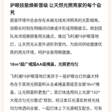
护眼技能焕新晋级 让天然光照亮家的每个旮
旯
居家环境中总会存在未被光线充沛照亮的光影暗角，
双眼长时刻在明暗间切换或许形成用眼疲乏。规划团
队充沛观察顾客用光痛点，推出飞利浦F9护眼落地
灯，让天然光从室外进阶到室内，为房间供给健康优
质的用光环境，呵护全家用眼健康。
18m²超广域国AA级掩盖，光照更均匀
飞利浦F9护眼落地灯差异于一般护眼台灯的最大特
色在于其将光照面积从全桌掩盖晋级至全屋18m²掩
盖，让光照面积更宽广；其灯体选用向上光源“130°
大视点匀光分散式”规划，经过类日光漫反射将光线
均匀地洒向全屋，一起灯体上下光源相互配合，可有