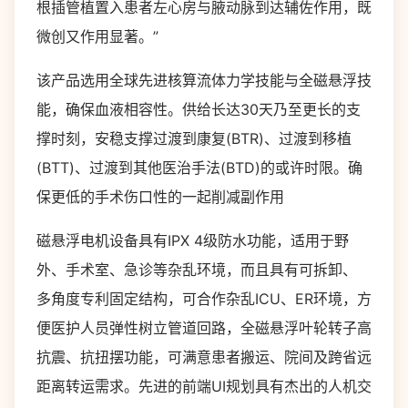
根插管植置入患者左心房与腋动脉到达辅佐作用，既
微创又作用显著。”
该产品选用全球先进核算流体力学技能与全磁悬浮技
能，确保血液相容性。供给长达30天乃至更长的支
撑时刻，安稳支撑过渡到康复(BTR)、过渡到移植
(BTT)、过渡到其他医治手法(BTD)的或许时限。确
保更低的手术伤口性的一起削减副作用
磁悬浮电机设备具有IPX 4级防⽔功能，适用于野
外、手术室、急诊等杂乱环境，而且具有可拆卸、
多角度专利固定结构，可合作杂乱ICU、ER环境，⽅
便医护人员弹性树立管道回路，全磁悬浮叶轮转子高
抗震、抗扭摆功能，可满意患者搬运、院间及跨省远
距离转运需求。先进的前端UI规划具有杰出的人机交