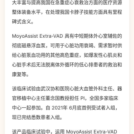
大丰富与提高我国在急重症心衰救治方面的医疗资源
整体装备水平，在处理我国卡脖子技能方面具有里程
碑式含义。
MoyoAssist Extra-VAD 具有中短期体外心室辅佐的
彻底磁悬浮血泵，可用于心脏功用衰竭、需求暂时供
给心脏泵血功用的其他高危重症，如爆发性心肌炎和
心脏手术后无法脱离体外循环的低心排患者的救治和
康复等。
该临床试验由武汉协和医院心脏大血管外科主任、器
官移植中心主任董念国教授担任 PI，全国多家临床
中心一起参加。自 2021年 6月底首例受试者入组，
现已完结悉数患者入组。
该产品临床试验中，运用 MoyoAssist Extra-VAD