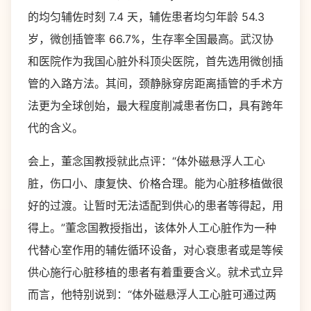
的均匀辅佐时刻 7.4 天，辅佐患者均匀年龄 54.3
岁，微创插管率 66.7%，生存率全国最高。武汉协
和医院作为我国心脏外科顶尖医院，首先选用微创插
管的入路方法。其间，颈静脉穿房距离插管的手术方
法更为全球创始，最大程度削减患者伤口，具有跨年
代的含义。
会上，董念国教授就此点评：“体外磁悬浮人工心
脏，伤口小、康复快、价格合理。能为心脏移植做很
好的过渡。让暂时无法适配到供心的患者等得起，用
得上。”董念国教授指出，该体外人工心脏作为一种
代替心室作用的辅佐循环设备，对心衰患者或是等候
供心施行心脏移植的患者有着重要含义。就术式立异
而言，他特别说到：“体外磁悬浮人工心脏可通过两