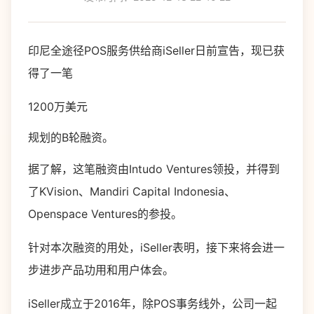
印尼全途径POS服务供给商iSeller日前宣告，现已获
得了一笔
1200万美元
规划的B轮融资。
据了解，这笔融资由Intudo Ventures领投，并得到
了KVision、Mandiri Capital Indonesia、
Openspace Ventures的参投。
针对本次融资的用处，iSeller表明，接下来将会进一
步进步产品功用和用户体会。
iSeller成立于2016年，除POS事务线外，公司一起