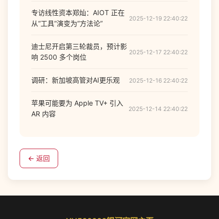
专访线性资本郑灿：AIOT 正在
2025-12-19 22:40:22
从“工具”演变为“方法论”
迪士尼开启第三轮裁员，预计影
2025-12-17 22:40:22
响 2500 多个岗位
调研：新加坡高管对AI更乐观
2025-12-16 22:40:22
苹果可能要为 Apple TV+ 引入
2025-12-14 22:40:22
AR 内容
← 返回