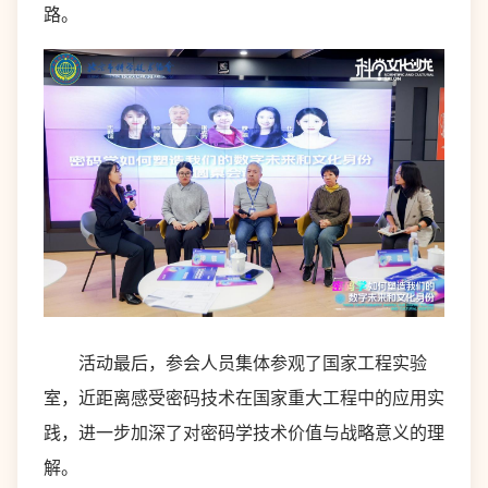
路。
活动最后，参会人员集体参观了国家工程实验
室，近距离感受密码技术在国家重大工程中的应用实
践，进一步加深了对密码学技术价值与战略意义的理
解。