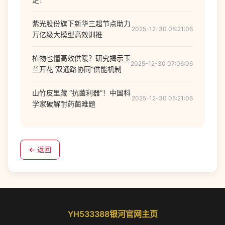
紫光股份旗下新华三超节点助力
2025-12-30 08:21:06
万亿级大模型高效训推
植物也懂高效供暖？研究揭示玉
2025-12-30 07:06:06
兰开花“双通路协同”供能机制
山竹皮里藏 “抗菌利器”！中国科
2025-12-30 05:21:06
学家破解耐药菌难题
← 返回
YH533388银河官网主页