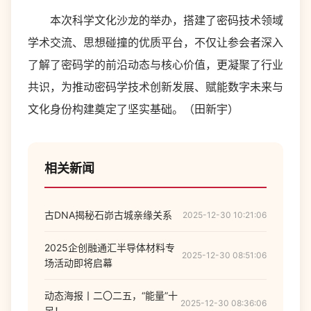
本次科学文化沙龙的举办，搭建了密码技术领域
学术交流、思想碰撞的优质平台，不仅让参会者深入
了解了密码学的前沿动态与核心价值，更凝聚了行业
共识，为推动密码学技术创新发展、赋能数字未来与
文化身份构建奠定了坚实基础。（田新宇）
相关新闻
古DNA揭秘石峁古城亲缘关系
2025-12-30 10:21:06
2025企创融通汇半导体材料专
2025-12-30 08:51:06
场活动即将启幕
动态海报丨二〇二五，“能量”十
2025-12-30 08:36:06
足！