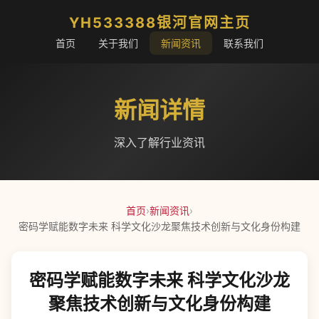
YH533388银河官网主页
首页
关于我们
新闻资讯
联系我们
新闻详情
深入了解行业资讯
首页
›
新闻资讯
›
密码学赋能数字未来 科学文化沙龙聚焦技术创新与文化身份构建
密码学赋能数字未来 科学文化沙龙
聚焦技术创新与文化身份构建