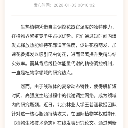
发布时间：2026-01-03 00:10:02
生热植物凭借自主调控花器官温度的独特能力，
在植物界繁殖竞争中占据优势。它们通过短时间内爆
发式释放热能维持花部适宜温度，促进花粉萌发、加
速花香挥发以吸引昆虫访花，进而显著提升受精与结
实效率。而其背后线粒体能量代谢的精密调控机制，
一直是植物学领域的研究热点。
然而，由于线粒体的复杂动态特性，使得解析短
时间、高强度生热过程中的代谢调控网络，成为领域
内的研究瓶颈。近日，北京林业大学王若涵教授团队
针对这一核心瓶颈持续攻关，在国际植物学权威期刊
《植物生物技术杂志》在线发表研究论文。通过创新