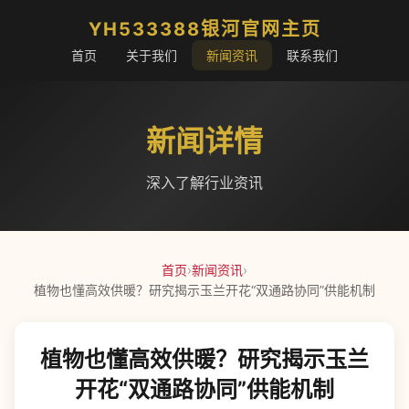
YH533388银河官网主页
首页
关于我们
新闻资讯
联系我们
新闻详情
深入了解行业资讯
首页
›
新闻资讯
›
植物也懂高效供暖？研究揭示玉兰开花“双通路协同”供能机制
植物也懂高效供暖？研究揭示玉兰
开花“双通路协同”供能机制