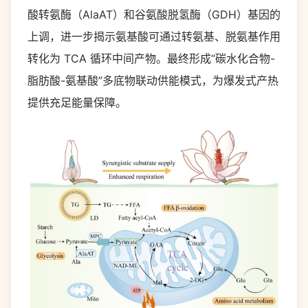
酸转氨酶（AlaAT）和谷氨酸脱氢酶（GDH）基因的
上调，进一步揭示氨基酸可通过转氨基、脱氨基作用
转化为 TCA 循环中间产物。最终形成“碳水化合物-
脂肪酸-氨基酸”多底物联动供能模式，为爆发式产热
提供充足能量保障。