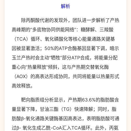
解析
除丙酮酸代谢的发现外，团队进一步解析了产热
高峰期的“多底物协同供能网络”：糖酵解、三羧酸
（TCA）循环、氧化磷酸化等核心能量通路关键基
因被显著激活；50%的ATP合酶基因显著下调，暗示
玉兰产热时会主动“牺牲”部分ATP合成，将能量分配
重心向“热量释放”倾斜，这与产热期交替氧化酶
（AOX）的高表达形成协同，共同将能量以热量形式
高效释放。
靶向脂质组分析显示，产热期63.6%的脂肪酸含
量显著下降，甘油三酯（TG）快速降解；同时，脂
肪酸β-氧化通路关键酶基因高表达，表明脂肪酸可通
过β- 氧化生成乙酰-CoA汇入TCA循环。此外，丙氨