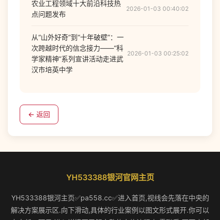
农业工程领域十大前沿科技热
2026-01-03 00:40:02
点问题发布
从“山外好奇”到“十年破壁”：一
次跨越时代的信念接力——“科
2026-01-03 00:25:02
学家精神”系列宣讲活动走进武
汉市培英中学
← 返回
YH533388银河官网主页
YH533388银河主页✅pa558.cc✅进入首页,视线会先落在中央的
解决方案展示区.向下滑动,具体的行业案例以图文形式展开.你可以