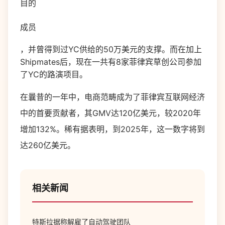
目的
成员
，并曾得到过YC供给的50万美元的支撑。而在加上
Shipmates后，现在一共有8家菲律宾草创公司参加
了YC的路演项目。
在曩昔的一年中，电商范畴成为了菲律宾互联网经济
中的首要贡献者，其GMV达120亿美元，较2020年
增加132%。稀有据表明，到2025年，这一数字将到
达260亿美元。
相关新闻
特斯拉据称解雇了自动驾驶团队