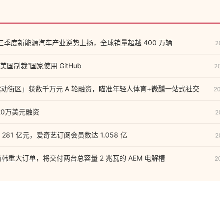
前三季度新能源汽车产业逆势上扬，全球销量超越 400 万辆
2
“受美国制裁”国家使用 GitHub
2
NG 运动街区」获数千万元 A 轮融资，瞄准年轻人体育+微醺一站式社交
2
220万美元融资
2
281 亿元，爱奇艺订阅会员数达 1.058 亿
2
获得南韩重大订单，将交付两台总容量 2 兆瓦的 AEM 电解槽
2