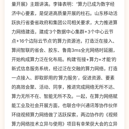
量开展》主题讲演。李锋表明：“算力已成为数字经
济中心要素，是促进高质量开展的柱石。山东移动活
跃执行省委省政府和集团公司相关要求，大力推进算
力网络建造，建成‘3个数据中心集群+3个中心云节
点+16个边际云节点’的算力资源池，打造泛在接入、
算间智联的省会、胶东、鲁南3ms全光网络时延圈，
开始构成算力泛在化布局。构建‘衔接+算力+才能’的
新式信息服务系统，经过泛在交融的算力网络，打造
一点接入、即取即用的‘算力服务’，促进资源、要素
的高效会聚、活动、同享，推进完成网络无所不达、
算力无所不在、智能无所不及。一起，在算力网络赋
能工业及社会开展方面，也联合中兴通讯等协作伙伴
环绕视频算力网络做了活跃探索，两边协作的《视频
算力网络技术立异与使用》项目有幸荣获大会的立异