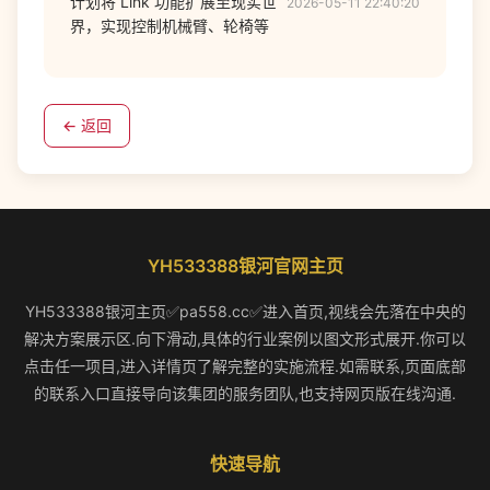
计划将 Link 功能扩展至现实世
2026-05-11 22:40:20
界，实现控制机械臂、轮椅等
← 返回
YH533388银河官网主页
YH533388银河主页✅pa558.cc✅进入首页,视线会先落在中央的
解决方案展示区.向下滑动,具体的行业案例以图文形式展开.你可以
点击任一项目,进入详情页了解完整的实施流程.如需联系,页面底部
的联系入口直接导向该集团的服务团队,也支持网页版在线沟通.
快速导航