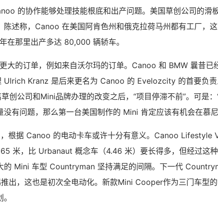
anoo 的协作能够处理技能根底和出产问题。美国草创公司的滑
，陈述称，Canoo 在美国阿肯色州和俄克拉荷马州都有工厂，
年在那里出产多​​达 80,000 辆轿车。
到了更大的订单，例如来自沃尔玛的订单。Canoo 和 BMW 曩昔
 Ulrich Kranz 是后来更名为 Canoo 的 Evelozcity 的
脱离草创公司和Mini品牌办理的改变之后，“项目停滞不前”。可是
没有问题，那么第一台美国制作的 Mini 肯定应该有机会在慕尼
，根据 Canoo 的电动卡车或许十分有意义。Canoo Lifestyle V
4.65 米，比 Urbanaut 概念车（4.46 米）要长得多，但经
Mini 车型 Countryman 坚持满足的间隔。下一代 Country
比锡推出，这也是初次全电动化。新款Mini Cooper作为三门车
划。