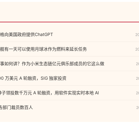
价格向美国政府提供ChatGPT
2
舰有一天可以使用月球冰作为燃料来延长任务
2
事如何讲？作为小米生态链亿元俱乐部成员的它这么做
2
0 万美元 A 轮融资，SIG 独家投资
2
红杉种子领投数千万元 A 轮融资，用软件实现实时本地 AI
2
在广告部门裁员数百人
2