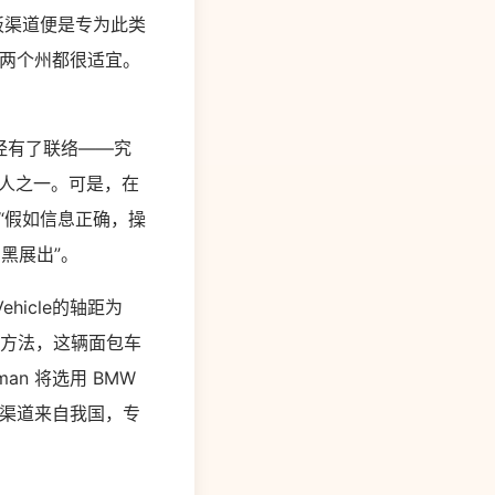
板渠道便是专为此类
这两个州都很适宜。
已经有了联络——究
首要负责人之一。可是，在
：“假如信息正确，操
黑展出”。
ehicle的轴距为
过这种方法，这辆面包车
man 将选用 BMW
型的渠道来自我国，专