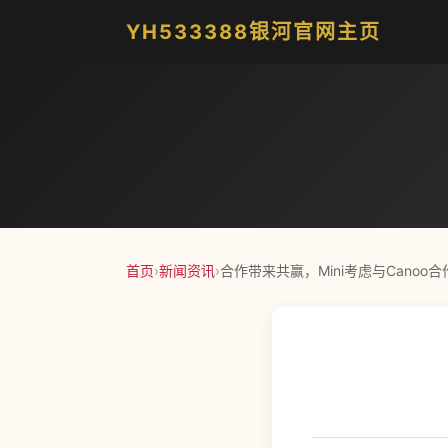
YH533388银河官网主页
首页
›
新闻资讯
›
合作带来共赢，Mini考虑与Canoo合