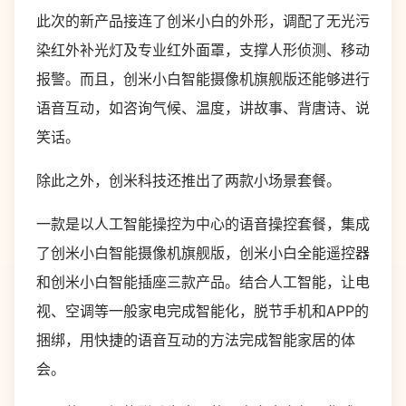
此次的新产品接连了创米小白的外形，调配了无光污
染红外补光灯及专业红外面罩，支撑人形侦测、移动
报警。而且，创米小白智能摄像机旗舰版还能够进行
语音互动，如咨询气候、温度，讲故事、背唐诗、说
笑话。
除此之外，创米科技还推出了两款小场景套餐。
一款是以人工智能操控为中心的语音操控套餐，集成
了创米小白智能摄像机旗舰版，创米小白全能遥控器
和创米小白智能插座三款产品。结合人工智能，让电
视、空调等一般家电完成智能化，脱节手机和APP的
捆绑，用快捷的语音互动的方法完成智能家居的体
会。