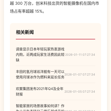
越 300 万台，创米科技出货的智能摄像机在国内市
场占有率超越 15%。
相关新闻
调查显示日本年轻玩家热衷游戏
内购，近两成玩家生活费因此短
2026-01-11 07:27:34
缺
丰田的氢月球巡洋舰有一天可以
2026-01-07 07:27:34
使用月球冰作为燃料来延长任务
欢聚集团发布2021年Q4及全年
2026-01-05 07:27:34
财报
智能家居的场景故事如何讲？作