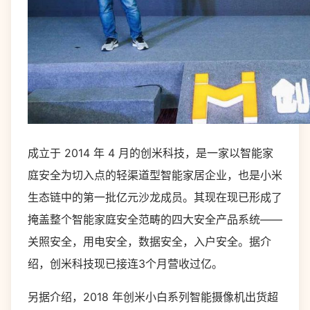
成立于 2014 年 4 月的创米科技，是一家以智能家
庭安全为切入点的轻渠道型智能家居企业，也是小米
生态链中的第一批亿元沙龙成员。其现在现已形成了
掩盖整个智能家庭安全范畴的四大安全产品系统——
关照安全，用电安全，数据安全，入户安全。据介
绍，创米科技现已接连3个月营收过亿。
另据介绍，2018 年创米小白系列智能摄像机出货超