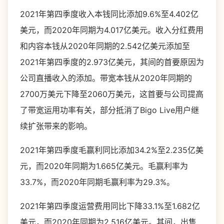
2021年第四季度收入本钱同比添加9.6%至4.402亿
美元，而2020年同期为4.017亿美元。收入分红费用
和内容本钱从2020年同期的2.542亿美元添加至
2021年第四季度的2.973亿美元，其间的首要原因为
公司直播收入的添加。带宽本钱从2020年同期的
2700万美元下降至2060万美元，这首要与公司提高
了带宽运用功率有关，部分抵消了Bigo Live用户继
续扩张带来的影响。
2021年第四季度毛赢利同比添加34.2%至2.235亿美
元，而2020年同期为1.665亿美元。毛赢利率为
33.7%，而2020年同期毛赢利率为29.3%。
2021年第四季度运营费用同比下降33.1%至1.682亿
美元，而2020年同期为2.516亿美元。其间，出售