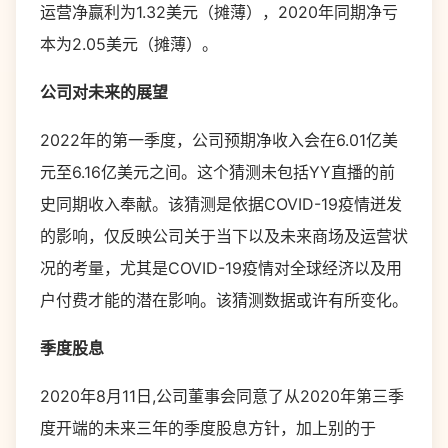
运营净赢利为1.32美元（摊薄），2020年同期净亏
本为2.05美元（摊薄）。
公司对未来的展望
2022年的第一季度，公司预期净收入会在6.01亿美
元至6.16亿美元之间。这个猜测未包括YY直播的前
史同期收入奉献。该猜测是依据COVID-19疫情迸发
的影响，仅反映公司关于当下以及未来商场及运营状
况的考量，尤其是COVID-19疫情对全球经济以及用
户付费才能的潜在影响。该猜测数据或许有所变化。
季度股息
2020年8月11日,公司董事会同意了从2020年第三季
度开端的未来三年的季度股息方针，加上别的于