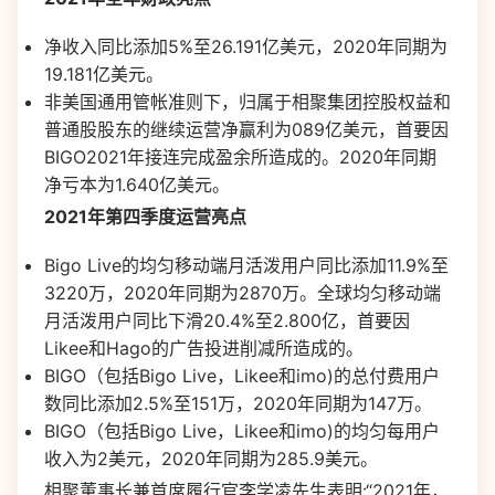
净收入同比添加5%至26.191亿美元，2020年同期为
19.181亿美元。
非美国通用管帐准则下，归属于相聚集团控股权益和
普通股股东的继续运营净赢利为089亿美元，首要因
BIGO2021年接连完成盈余所造成的。2020年同期
净亏本为1.640亿美元。
2021
年第四季度运营亮点
Bigo Live的均匀移动端月活泼用户同比添加11.9%至
3220万，2020年同期为2870万。全球均匀移动端
月活泼用户同比下滑20.4%至2.800亿，首要因
Likee和Hago的广告投进削减所造成的。
BIGO（包括Bigo Live，Likee和imo)的总付费用户
数同比添加2.5%至151万，2020年同期为147万。
BIGO（包括Bigo Live，Likee和imo)的均匀每用户
收入为2美元，2020年同期为285.9美元。
相聚董事长兼首席履行官李学凌先生表明:“2021年，