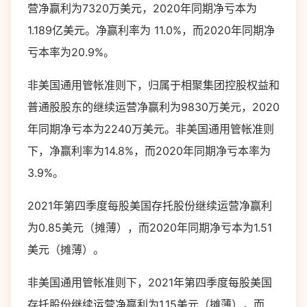
营净赢利为7320万美元，2020年同期净亏本为
1.189亿美元。净赢利率为 11.0%，而2020年同期净
亏本率为20.9%。
非美国通用管帐准则下，归属于相聚集团控股权益和
普通股股东的继续运营净赢利为9830万美元，2020
年同期净亏本为2240万美元。非美国通用管帐准则
下，净赢利率为14.8%，而2020年同期净亏本率为
3.9%。
2021年第四季度每股美国存托股份继续运营净赢利
为0.85美元（摊薄），而2020年同期净亏本为1.51
美元（摊薄）。
非美国通用管帐准则下，2021年第四季度每股美国
存托股份继续运营净赢利为1.15美元（摊薄），而