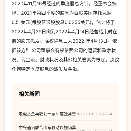
2020年11月16号经过的季度股息方针，经董事会抉
择，2021年第四季度的股息为每股美国存托凭据
0.51美元(每股普通股股息0.0255美元)，估计将于
2022年4月29日向到2022年4月14日经营结束时在
册的股东派发。除权除息日为2022 年4月13日。依
据该方针,公司董事会有权依照公司的运营和盈余状
况、现金流、财政状况及其他相关要素为根底，决议
任何特定季度股息的派发及金额。
相关新闻
老虎基金再收获一家印度独角兽
2026-01-09 07:27:34
中兴通讯联合山东移动以视频算
2025-12-25 07:27:34