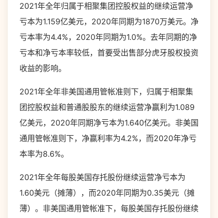
2021年全年归属于相聚集团控股权益的继续运营净
亏本为1.159亿美元，2020年同期为1870万美元。净
亏本率为4.4%，2020年同期为1.0%。去年同期的净
亏本和净亏本率较低，首要受出售部分虎牙股权投资
收益的影响。
2021年全年非美国通用管帐准则下，归属于相聚集
团控股权益和普通股股东的继续运营净赢利为1.089
亿美元，2020年同期净亏本为1.640亿美元。非美国
通用管帐准则下，净赢利率为4.2%，而2020年净亏
本率为8.6%。
2021年全年每股美国存托股份继续运营净亏本为
1.60美元（摊薄），而2020年同期为0.35美元（摊
薄）。非美国通用管帐准下，每股美国存托股份继续