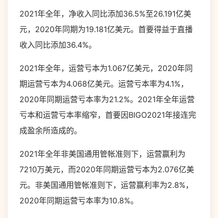
2021年全年，净收入同比添加36.5%至26.191亿美
元，2020年同期为19.181亿美元。首要得益于直播
收入同比添加36.4%。
2021年全年，运营亏本为1.067亿美元，2020年同
期运营亏本为4.068亿美元。运营亏本率为4.1%，
2020年同期运营亏本率为21.2%。2021年全年运营
亏本和运营亏本率缩窄，首要因BIGO2021年接连完
成盈余所造成的。
2021年全年非美国通用管帐准则下，运营赢利为
7210万美元，而2020年同期运营亏本为2.076亿美
元。非美国通用管帐准则下，运营赢利率为2.8%，
2020年同期运营亏本率为10.8%。