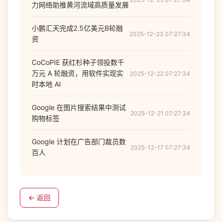
力网络助推黄河流域高质量发展
小鹏汇天完成2.5亿美元B轮融
2025-12-23 07:27:34
资
CoCoPIE 获红杉种子领投数千
万元 A 轮融资，用软件实现实
2025-12-22 07:27:34
时本地 AI
Google 在图片搜索结果中测试
2025-12-21 07:27:34
购物标签
Google 计划在广告部门裁员数
2025-12-17 07:27:34
百人
← 返回