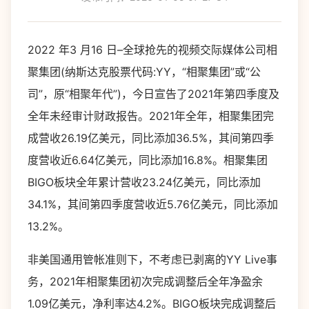
2022 年3 月16 日–全球抢先的视频交际媒体公司相
聚集团(纳斯达克股票代码:YY，“相聚集团”或“公
司”，原“相聚年代”)，今日宣告了2021年第四季度及
全年未经审计财政报告。2021年全年，相聚集团完
成营收26.19亿美元，同比添加36.5%，其间第四季
度营收近6.64亿美元，同比添加16.8%。相聚集团
BIGO板块全年累计营收23.24亿美元，同比添加
34.1%，其间第四季度营收近5.76亿美元，同比添加
13.2%。
非美国通用管帐准则下，不考虑已剥离的YY Live事
务，2021年相聚集团初次完成调整后全年净盈余
1.09亿美元，净利率达4.2%。BIGO板块完成调整后