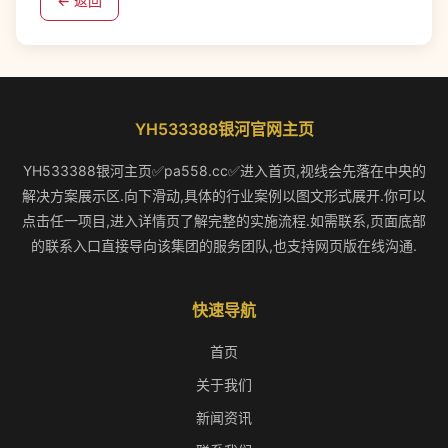
← 返回
YH533388银河官网主页
YH533388银河主页✅pa558.cc✅进入首页,视线会先落在中央的
解决方案展示区.向下滑动,具体的行业案例以图文形式展开.你可以
点击任一项目,进入详情页了解完整的实施流程.如需联系,页面底部
的联系入口直接导向该集团的服务团队,也支持网页版在线沟通.
快速导航
首页
关于我们
新闻资讯