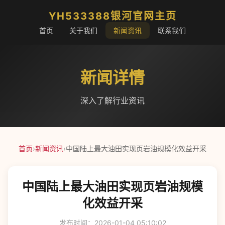
YH533388银河官网主页
首页
关于我们
新闻资讯
联系我们
新闻详情
深入了解行业资讯
首页
›
新闻资讯
›
中国陆上最大油田实现页岩油规模化效益开采
中国陆上最大油田实现页岩油规模
化效益开采
发布时间：2026-01-04 05:10:02