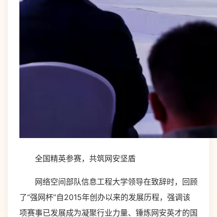
全国精英参赛，共筑网安坚盾
网络空间部队信息工程大学领导在致辞时，回顾
了“强网杯”自2015年创办以来的发展历程，强调该
项赛事已发展成为凝聚行业力量、锤炼网安英才的国