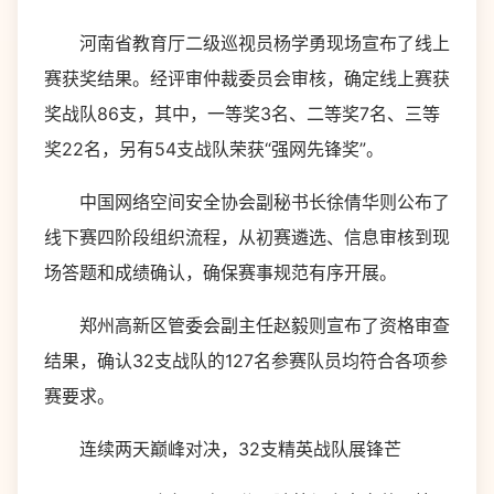
河南省教育厅二级巡视员杨学勇现场宣布了线上
赛获奖结果。经评审仲裁委员会审核，确定线上赛获
奖战队86支，其中，一等奖3名、二等奖7名、三等
奖22名，另有54支战队荣获“强网先锋奖”。
中国网络空间安全协会副秘书长徐倩华则公布了
线下赛四阶段组织流程，从初赛遴选、信息审核到现
场答题和成绩确认，确保赛事规范有序开展。
郑州高新区管委会副主任赵毅则宣布了资格审查
结果，确认32支战队的127名参赛队员均符合各项参
赛要求。
连续两天巅峰对决，32支精英战队展锋芒