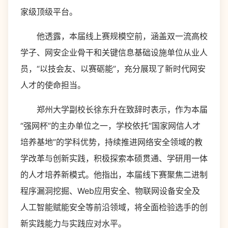
家级顶级平台。
他透露，本届线上赛规模空前，涵盖双一流高校
学子、网安企业骨干和关键信息基础设施单位从业人
员，“以技会友、以赛砺能”，充分展现了新时代网安
人才的使命担当。
郑州大学副校长徐东升在致辞时表示，作为本届
“强网杯”的主办单位之一，学校依托“国家网信人才
培养基地”的学科优势，持续推进网络安全领域的教
学改革与创新实践，积极探索本硕贯通、学研用一体
的人才培养新模式。他指出，本届线下赛聚焦二进制
程序漏洞挖掘、Web应用安全、物联网设备安全及
人工智能赋能安全等前沿领域，将全面检验选手的创
新实践能力与实践应对水平。