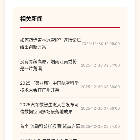
相关新闻
如何塑造吉林冰雪IP？这场论坛
2025-12-30 12:09:00
给出创新方案
没有青藏高原，烟雨江南或将
2025-12-30 09:54:00
是一片荒漠
2025（第八届）中国航空科学
2025-12-30 08:39:00
技术大会在广州开幕
2025汽车数智生态大会发布可
2025-12-30 07:09:00
信数据空间多场景落地成果
首个“流动科普样板间”试点启幕
2025-12-30 05:54:00