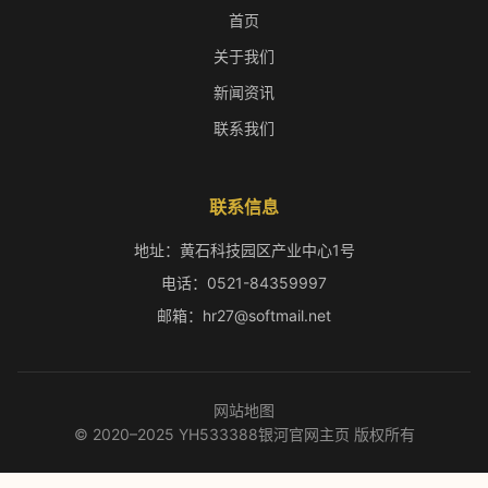
首页
关于我们
新闻资讯
联系我们
联系信息
地址：黄石科技园区产业中心1号
电话：0521-84359997
邮箱：hr27@softmail.net
网站地图
© 2020–2025 YH533388银河官网主页 版权所有