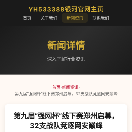
YH533388银河官网主页
首页
关于我们
新闻资讯
联系我们
新闻详情
深入了解行业资讯
首页
›
新闻资讯
›
第九届“强网杯”线下赛郑州启幕，32支战队竞逐网安巅峰
第九届“强网杯”线下赛郑州启幕，
32支战队竞逐网安巅峰