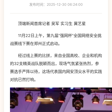
发布时间：2025-12-30 06:24:00
顶端新闻首席记者 吴军 实习生 冀艺星
11月22日上午，第九届“强网杯”全国网络安全挑
战赛线下赛在郑州正式启动。
经过线上赛的比拼，来自全国高校、企业和机构
的32支精英战队脱颖而出，现场气氛紧张热烈，参
赛选手严阵以待，这场代表国内网安顶尖水平的实践
对抗已然打响。