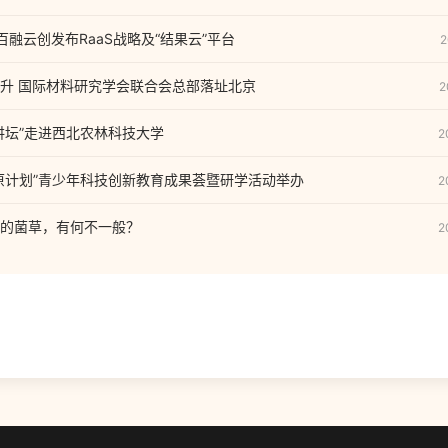
，百融云创发布RaaS战略及“结果云”平台
2
升 国际材料研究学会联合会总部落址北京
2
讲坛”走进西北农林科技大学
2
原计划”青少年科技创新教育成果荟暨研学活动举办
2
的菌草，有何不一般？
2