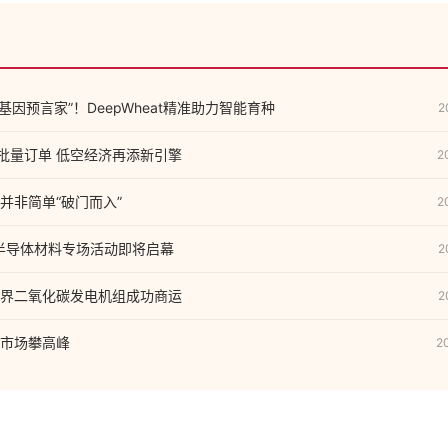
 基因预言家”！DeepWheat精准助力智能育种
2
获批量订单 低空经济再添新引擎
2
并非简单“破门而入”
2
汇半导体材料专场活动即将启幕
2
界二氧化碳发电机组成功商运
2
市场攀高峰
2