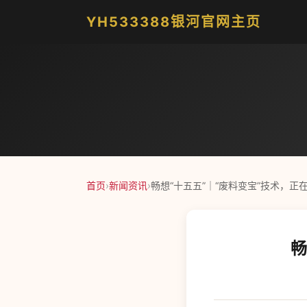
YH533388银河官网主页
首页
›
新闻资讯
›
畅想“十五五”｜“废料变宝”技术，正
畅