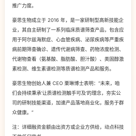
推广力度。
豪思生物成立于 2016 年，是一家研制型高新技能企
业，其自主研制了一系列临床质谱筛查产品，包含应
用于阿尔兹海默症、心血管疾病、泌尿疾病等严重疾
病前期筛查确诊、遗传代谢病筛查、药物浓度检测、
代谢物查看（氨基酸、脂肪酸、胆汁酸）、类固醇激
素检测、维生素谱检测等质谱检测产品和服务。
豪思生物创始人兼 CEO 栗琳博士表明：“未来，咱
们会持续秉承‘让质谱检测触手可及’的理念，夯实公
司的研制技能渠道，加速产品落地商业化，服务于群
众健康。”
注：详细融资金额由出资方或企业方供给，动点科技