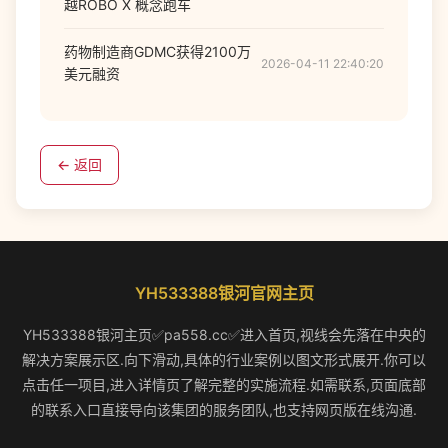
越ROBO X 概念跑车
药物制造商GDMC获得2100万
2026-04-11 22:40:20
美元融资
← 返回
YH533388银河官网主页
YH533388银河主页✅pa558.cc✅进入首页,视线会先落在中央的
解决方案展示区.向下滑动,具体的行业案例以图文形式展开.你可以
点击任一项目,进入详情页了解完整的实施流程.如需联系,页面底部
的联系入口直接导向该集团的服务团队,也支持网页版在线沟通.