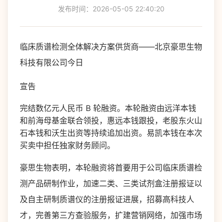
发布时间：2026-05-05 22:40:20
临床质谱检测全体解决方案供货商——北京豪思生物
科技有限公司今日
宣告
完结数亿元人民币 B 轮融资。本轮融资由远洋本钱
和前海母基金联合领投，惠远本钱跟投，老股东火山
石本钱和沃生出资等持续追加出资。易凯本钱在本次
买卖中担任独家财务顾问。
豪思生物表明，本轮融资将首要用于公司临床质谱检
测产品研制作业，加速二类、三类试剂盒注册报证以
及自主研制质谱仪的注册报证进展，招募高科技人
才，完善第三方查验服务，扩建营销网络，加强市场