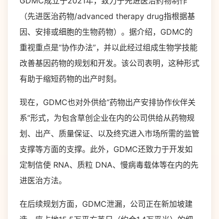
GDMC成立于2021年，致力于先进医治药物制作
（先进医治药物/advanced therapy drug指根据基
因、安排或细胞的生物药物）。据介绍，GDMC的
重视重点是“协作办法”，并以此经过组成生物学技能
改善基因药物的规划和开发。该公司表明，这种形式
有助于缩短药物的出产时刻。
现在，GDMC也对外供给“药物出产安排协作伙伴关
系”形式，为包含草创企业在内的公司供给从药物规
划、出产、质量保证、以及终究进入市场所需的监管
支撑等方面的支撑。此外，GDMC还致力于开发如
定制信使 RNA、质粒 DNA、慢病毒载体等在内的先
进医治方法。
在后续规划方面，GDMC泄漏，公司正在新加坡建