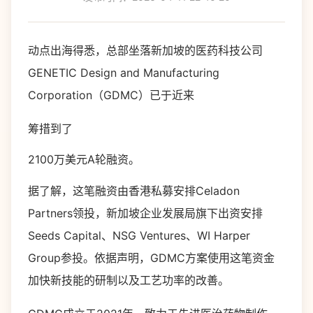
动点出海得悉，总部坐落新加坡的医药科技公司
GENETIC Design and Manufacturing
Corporation（GDMC）已于近来
筹措到了
2100万美元A轮融资。
据了解，这笔融资由香港私募安排Celadon
Partners领投，新加坡企业发展局旗下出资安排
Seeds Capital、NSG Ventures、WI Harper
Group参投。依据声明，GDMC方案使用这笔资金
加快新技能的研制以及工艺功率的改善。