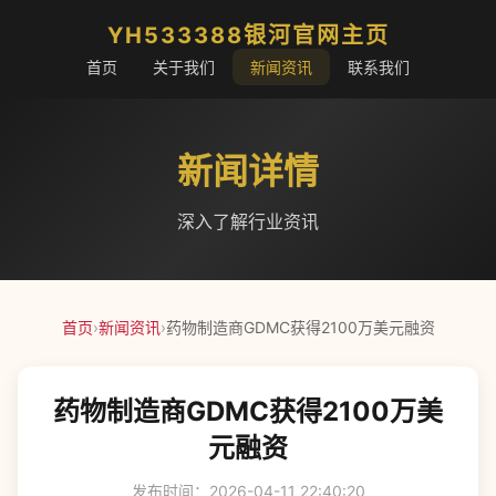
YH533388银河官网主页
首页
关于我们
新闻资讯
联系我们
新闻详情
深入了解行业资讯
首页
›
新闻资讯
›
药物制造商GDMC获得2100万美元融资
药物制造商GDMC获得2100万美
元融资
发布时间：2026-04-11 22:40:20