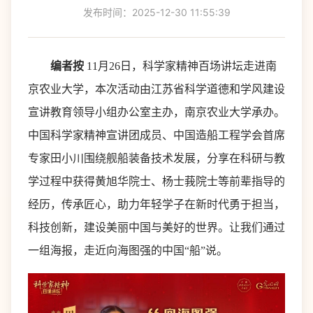
发布时间：2025-12-30 11:55:39
编者按
11月26日，科学家精神百场讲坛走进南
京农业大学，本次活动由江苏省科学道德和学风建设
宣讲教育领导小组办公室主办，南京农业大学承办。
中国科学家精神宣讲团成员、中国造船工程学会首席
专家田小川围绕舰船装备技术发展，分享在科研与教
学过程中获得黄旭华院士、杨士莪院士等前辈指导的
经历，传承匠心，助力年轻学子在新时代勇于担当，
科技创新，建设美丽中国与美好的世界。让我们通过
一组海报，走近向海图强的中国“船”说。