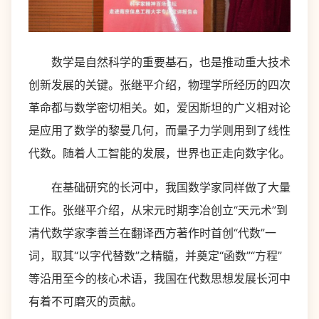
数学是自然科学的重要基石，也是推动重大技术
创新发展的关键。张继平介绍，物理学所经历的四次
革命都与数学密切相关。如，爱因斯坦的广义相对论
是应用了数学的黎曼几何，而量子力学则用到了线性
代数。随着人工智能的发展，世界也正走向数字化。
在基础研究的长河中，我国数学家同样做了大量
工作。张继平介绍，从宋元时期李冶创立“天元术”到
清代数学家李善兰在翻译西方著作时首创“代数”一
词，取其“以字代替数”之精髓，并奠定“函数”“方程”
等沿用至今的核心术语，我国在代数思想发展长河中
有着不可磨灭的贡献。