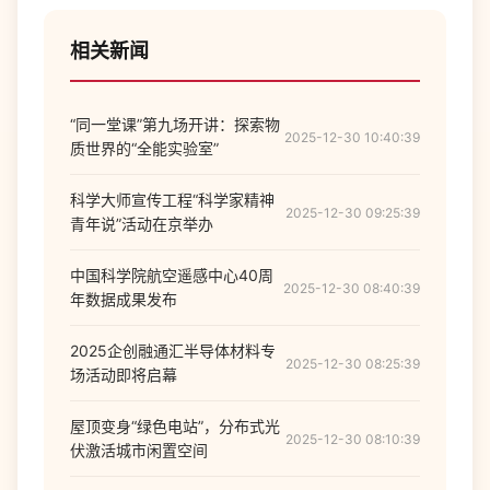
相关新闻
“同一堂课”第九场开讲：探索物
2025-12-30 10:40:39
质世界的“全能实验室”
科学大师宣传工程“科学家精神
2025-12-30 09:25:39
青年说”活动在京举办
中国科学院航空遥感中心40周
2025-12-30 08:40:39
年数据成果发布
2025企创融通汇半导体材料专
2025-12-30 08:25:39
场活动即将启幕
屋顶变身“绿色电站”，分布式光
2025-12-30 08:10:39
伏激活城市闲置空间