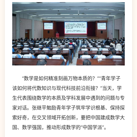
“数学是如何精准刻画万物本质的？”“青年学子
该如何将代数知识与现代科技前沿衔接？”当天，学
生代表围绕数学的本质及学科发展中遇到的问题与专
家对话。张继平勉励青年学子筑牢学识根基、保持探
索好奇，在交叉领域开拓创新，要把中国建成数学大
国、数学强国，推动形成数学的“中国学派”。