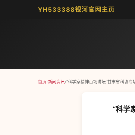
YH533388银河官网主页
首页
›
新闻资讯
›
“科学家精神百场讲坛”甘肃省科协专
“科学