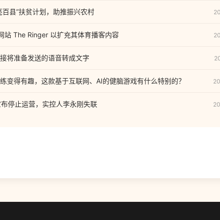
亮百县”扶贫计划，助推振兴农村
2
客网站 The Ringer 以扩充其体育播客内容
2
接将准备发送的语音转成文字
2
练变得有趣，这款基于互联网、AI的健脑游戏有什么特别的？
20
网宣布停止运营，实控人李永刚失联
20