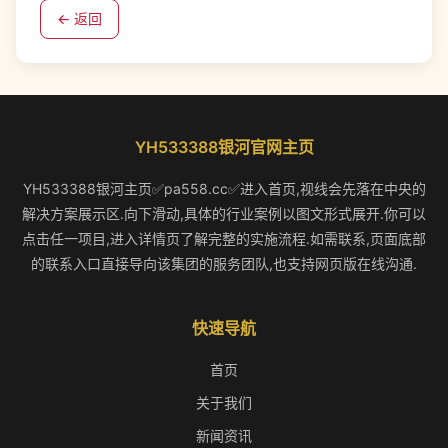
← 返回
YH533388银河官网主页
YH533388银河主页✅pa558.cc✅进入首页,视线会先落在中央的
解决方案展示区.向下滑动,具体的行业案例以图文形式展开.你可以
点击任一项目,进入详情页了解完整的实施流程.如需联系,页面底部
的联系入口直接导向该集团的服务团队,也支持网页版在线沟通.
快速导航
首页
关于我们
新闻资讯